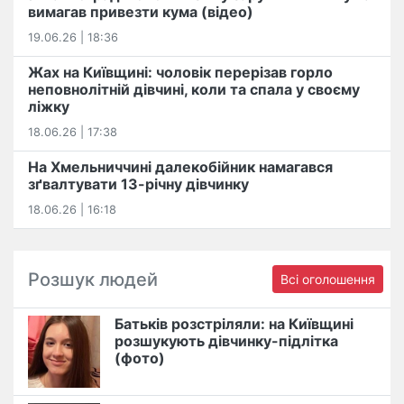
вимагав привезти кума (відео)
19.06.26 | 18:36
Жах на Київщині: чоловік перерізав горло
неповнолітній дівчині, коли та спала у своєму
ліжку
18.06.26 | 17:38
На Хмельниччині далекобійник намагався
зґвалтувати 13-річну дівчинку
18.06.26 | 16:18
Розшук людей
Всі оголошення
Батьків розстріляли: на Київщині
розшукують дівчинку-підлітка
(фото)