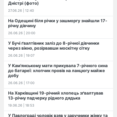
Дністрі (фото)
27.06.26 | 12:40
На Одещині біля річки у зашморгу знайшли 17-
річну дівчину
26.06.26 | 20:00
У Бучі ґвалтівник заліз до 8-річної дівчинки
через вікно, розірвавши москітну сітку
26.06.26 | 19:07
У Кам'янському мати прикувала 7-річного сина
до батареї: хлопчик провів на ланцюгу майже
добу
26.06.26 | 17:00
На Харківщині 19-річний хлопець​ ️зґвалтував
13-річну падчерку рідного дядька
19.06.26 | 18:53
У Павлограді чоловік взяв у заручники жінку та