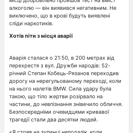
місці добровільно пройшов тест на вміст
алкоголю — він виявився негативним. Не
виключено, що в крові будуть виявлені
сліди наркотиків.
Хотів піти з місця аварії
Аварія сталася о 21:50, в 200 метрах від
перехрестя з вул. Дружби народів: 52-
річний Степан Кобець-Рязанов переходив
дорогу на нерегульованому переході, коли
на нього налетів BMW. Сила удару була
такою, що тіло жертви розірвало на
частини, до невпізнання знівечило обличчя.
Безпосередніми очевидцями кривавої
трагедії стали два десятки людей.
«Я стояв на зупинці неподалік, коли