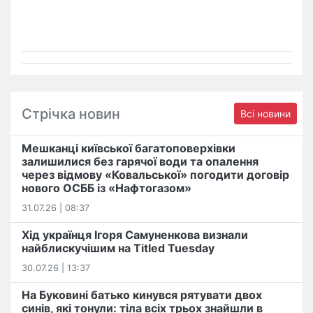
Стрічка новин
Всі новини
Мешканці київської багатоповерхівки
залишилися без гарячої води та опалення
через відмову «Ковальської» погодити договір
нового ОСББ із «Нафтогазом»
31.07.26 | 08:37
Хід українця Ігоря Самуненкова визнали
найблискучішим на Titled Tuesday
30.07.26 | 13:37
На Буковині батько кинувся рятувати двох
синів, які тонули: тіла всіх трьох знайшли в