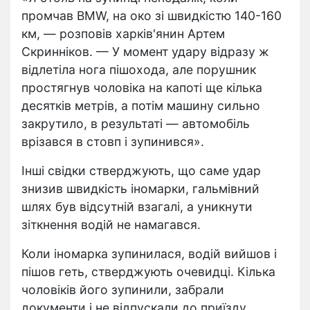
промчав BMW, на око зі швидкістю 140-160
км, — розповів харків'янин Артем
Скринніков. — У момент удару відразу ж
відлетіла нога пішохода, але порушник
простягнув чоловіка на капоті ще кілька
десятків метрів, а потім машину сильно
закрутило, в результаті — автомобіль
врізався в стовп і зупинився».
Інші свідки стверджують, що саме удар
знизив швидкість іномарки, гальмівний
шлях був відсутній взагалі, а уникнути
зіткнення водій не намагався.
Коли іномарка зупинилася, водій вийшов і
пішов геть, стверджують очевидці. Кілька
чоловіків його зупинили, забрали
документи і не відпускали до приїзду