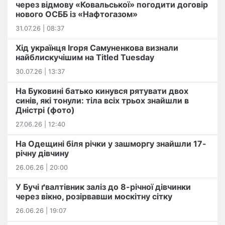
через відмову «Ковальської» погодити договір
нового ОСББ із «Нафтогазом»
31.07.26 | 08:37
Хід українця Ігоря Самуненкова визнали
найблискучішим на Titled Tuesday
30.07.26 | 13:37
На Буковині батько кинувся рятувати двох
синів, які тонули: тіла всіх трьох знайшли в
Дністрі (фото)
27.06.26 | 12:40
На Одещині біля річки у зашморгу знайшли 17-
річну дівчину
26.06.26 | 20:00
У Бучі ґвалтівник заліз до 8-річної дівчинки
через вікно, розірвавши москітну сітку
26.06.26 | 19:07