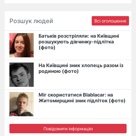
Розшук людей
Всі оголошення
Батьків розстріляли: на Київщині
розшукують дівчинку-підлітка
(фото)
На Київщині зник хлопець разом із
родиною (фото)
Міг скористатися Blablacar: на
Житомирщині зник підліток (фото)
Повідомити інформацію