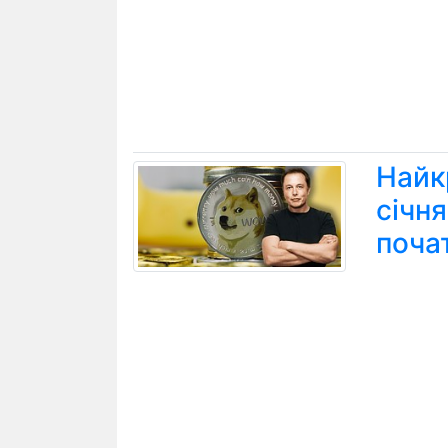
Найк
січн
поча