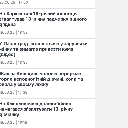
26.06.26 | 17:00
На Харківщині 19-річний хлопець​
️зґвалтував 13-річну падчерку рідного
дядька
19.06.26 | 18:53
У Павлограді чоловік взяв у заручники
жінку та вимагав привезти кума
(відео)
19.06.26 | 18:36
Жах на Київщині: чоловік перерізав
горло неповнолітній дівчині, коли та
спала у своєму ліжку
18.06.26 | 17:38
На Хмельниччині далекобійник
намагався зґвалтувати 13-річну
дівчинку
18.06.26 | 16:18