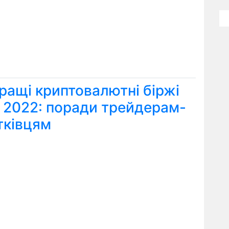
ращі криптовалютні біржі
я 2022: поради трейдерам-
тківцям