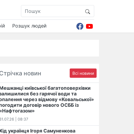
ій
Розшук людей
Стрічка новин
Всі новини
Мешканці київської багатоповерхівки
залишилися без гарячої води та
опалення через відмову «Ковальської»
погодити договір нового ОСББ із
«Нафтогазом»
31.07.26 | 08:37
Хід українця Ігоря Самуненкова