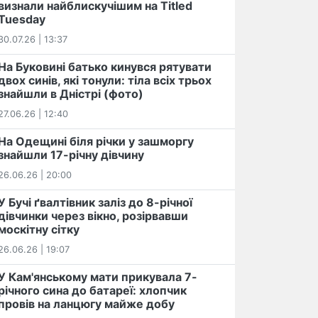
визнали найблискучішим на Titled
Tuesday
30.07.26 | 13:37
На Буковині батько кинувся рятувати
двох синів, які тонули: тіла всіх трьох
знайшли в Дністрі (фото)
27.06.26 | 12:40
На Одещині біля річки у зашморгу
знайшли 17-річну дівчину
26.06.26 | 20:00
У Бучі ґвалтівник заліз до 8-річної
дівчинки через вікно, розірвавши
москітну сітку
26.06.26 | 19:07
У Кам'янському мати прикувала 7-
річного сина до батареї: хлопчик
провів на ланцюгу майже добу