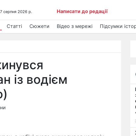
Написати до редації
 7 серпня 2026 р.
Статті
Сюжети
Відео з мережі
Підсумки істор
кинувся
н із водієм
о)
ини