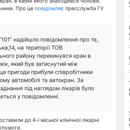
ран, в кабіні якого знаходився чоловік.
ьники. Про це
повідомляє
пресслужба ГУ
“101” надійшло повідомлення про те,
а,14, на території ТОВ
льного району перекинувся кран в
овік, який був затиснутий між
сце пригоди прибули співробітники
му автомобілі та автокран. За
аднання під наглядом лікарів було
еться у повідомленні.
авили до 4-ї міської клінічної лікарні
допомоги.