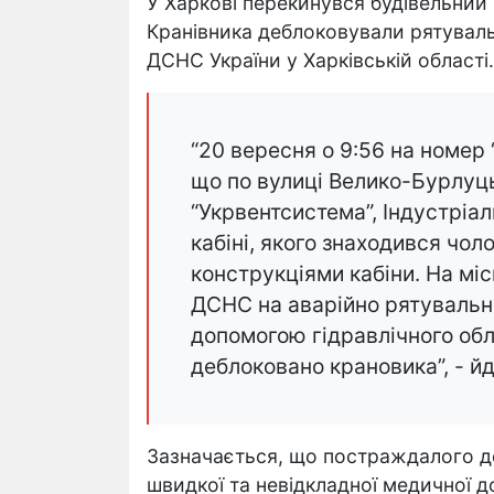
У Харкові перекинувся будівельний к
Кранівника деблоковували рятувал
ДСНС України у Харківській області.
“20 вересня о 9:56 на номер 
що по вулиці Велико-Бурлуцьк
“Укрвентсистема”, Індустріа
кабіні, якого знаходився чол
конструкціями кабіни. На мі
ДСНС на аварійно рятувально
допомогою гідравлічного обл
деблоковано крановика”, - йд
Зазначається, що постраждалого дост
швидкої та невідкладної медичної 