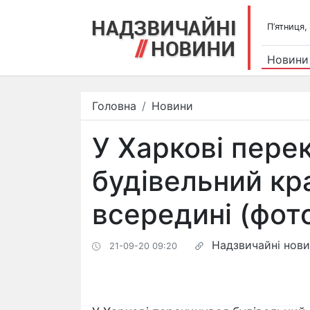
П’ятниця,
Новини
Головна
Новини
У Харкові пере
будівельний кра
всередині (фот
Надзвичайні нов
21-09-20 09:20