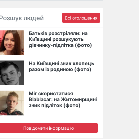
Розшук людей
Всі оголошення
Батьків розстріляли: на
Київщині розшукують
дівчинку-підлітка (фото)
На Київщині зник хлопець
разом із родиною (фото)
Міг скористатися
Blablacar: на Житомирщині
зник підліток (фото)
Повідомити інформацію