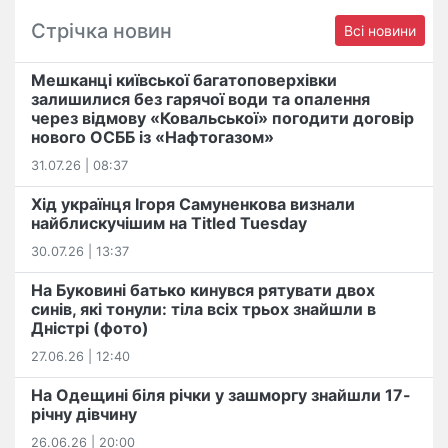
Стрічка новин
Всі новини
Мешканці київської багатоповерхівки
залишилися без гарячої води та опалення
через відмову «Ковальської» погодити договір
нового ОСББ із «Нафтогазом»
31.07.26 | 08:37
Хід українця Ігоря Самуненкова визнали
найблискучішим на Titled Tuesday
30.07.26 | 13:37
На Буковині батько кинувся рятувати двох
синів, які тонули: тіла всіх трьох знайшли в
Дністрі (фото)
27.06.26 | 12:40
На Одещині біля річки у зашморгу знайшли 17-
річну дівчину
26.06.26 | 20:00