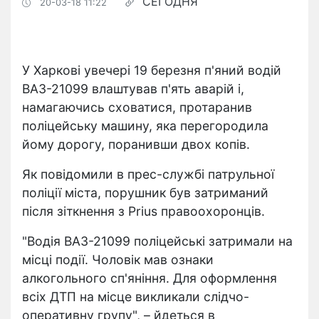
СЕГОДНЯ
20-03-18 11:22
У Харкові увечері 19 березня п'яний водій
ВАЗ-21099 влаштував п'ять аварій і,
намагаючись сховатися, протаранив
поліцейську машину, яка перегородила
йому дорогу, поранивши двох копів.
Як повідомили в прес-службі патрульної
поліції міста, порушник був затриманий
після зіткнення з Prius правоохоронців.
"Водія ВАЗ-21099 поліцейські затримали на
місці події. Чоловік мав ознаки
алкогольного сп'яніння. Для оформлення
всіх ДТП на місце викликали слідчо-
оперативну групу", – йдеться в