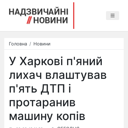
Головна
Новини
У Харкові п'яний
лихач влаштував
п'ять ДТП і
протаранив
машину копів