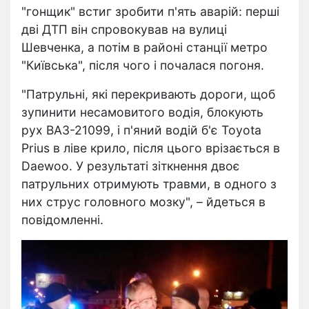
"гонщик" встиг зробити п'ять аварій: перші
дві ДТП він спровокував на вулиці
Шевченка, а потім в районі станції метро
"Київська", після чого і почалася погоня.
"Патрульні, які перекривають дороги, щоб
зупинити несамовитого водія, блокують
рух ВАЗ-21099, і п'яний водій б'є Toyota
Prius в ліве крило, після цього врізається в
Daewoo. У результаті зіткнення двоє
патрульних отримують травми, в одного з
них струс головного мозку", – йдеться в
повідомленні.