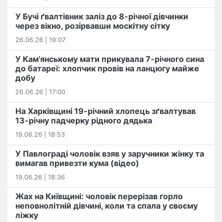
У Бучі ґвалтівник заліз до 8-річної дівчинки
через вікно, розірвавши москітну сітку
26.06.26 | 19:07
У Кам'янському мати прикувала 7-річного сина
до батареї: хлопчик провів на ланцюгу майже
добу
26.06.26 | 17:00
На Харківщині 19-річний хлопець​ ️зґвалтував
13-річну падчерку рідного дядька
19.06.26 | 18:53
У Павлограді чоловік взяв у заручники жінку та
вимагав привезти кума (відео)
19.06.26 | 18:36
Жах на Київщині: чоловік перерізав горло
неповнолітній дівчині, коли та спала у своєму
ліжку