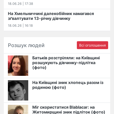
18.06.26 | 17:38
На Хмельниччині далекобійник намагався
зґвалтувати 13-річну дівчинку
18.06.26 | 16:18
Розшук людей
Всі оголошення
Батьків розстріляли: на Київщині
розшукують дівчинку-підлітка
(фото)
На Київщині зник хлопець разом із
родиною (фото)
Міг скористатися Blablacar: на
Житомирщині зник підліток (фото)