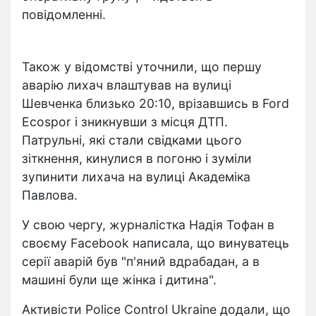
повідомленні.
Також у відомстві уточнили, що першу
аварію лихач влаштував на вулиці
Шевченка близько 20:10, врізавшись в Ford
Ecospor і зникнувши з місця ДТП.
Патрульні, які стали свідками цього
зіткнення, кинулися в погоню і зуміли
зупинити лихача на вулиці Академіка
Павлова.
У свою чергу, журналістка Надія Тофан в
своєму Facebook написала, що винуватець
серії аварій був "п'яний вдрабадан, а в
машині були ще жінка і дитина".
Активісти Police Control Ukraine додали, що