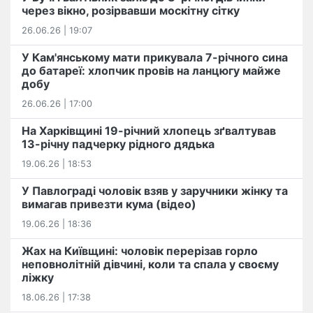
через вікно, розірвавши москітну сітку
26.06.26 | 19:07
У Кам'янському мати прикувала 7-річного сина
до батареї: хлопчик провів на ланцюгу майже
добу
26.06.26 | 17:00
На Харківщині 19-річний хлопець​ ️зґвалтував
13-річну падчерку рідного дядька
19.06.26 | 18:53
У Павлограді чоловік взяв у заручники жінку та
вимагав привезти кума (відео)
19.06.26 | 18:36
Жах на Київщині: чоловік перерізав горло
неповнолітній дівчині, коли та спала у своєму
ліжку
18.06.26 | 17:38