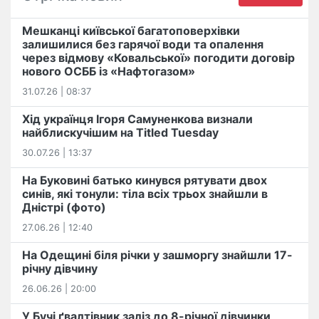
Мешканці київської багатоповерхівки
залишилися без гарячої води та опалення
через відмову «Ковальської» погодити договір
нового ОСББ із «Нафтогазом»
31.07.26 | 08:37
Хід українця Ігоря Самуненкова визнали
найблискучішим на Titled Tuesday
30.07.26 | 13:37
На Буковині батько кинувся рятувати двох
синів, які тонули: тіла всіх трьох знайшли в
Дністрі (фото)
27.06.26 | 12:40
На Одещині біля річки у зашморгу знайшли 17-
річну дівчину
26.06.26 | 20:00
У Бучі ґвалтівник заліз до 8-річної дівчинки