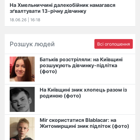
На Хмельниччині далекобійник намагався
зґвалтувати 13-річну дівчинку
18.06.26 | 16:18
Розшук людей
Всі оголошення
Батьків розстріляли: на Київщині
розшукують дівчинку-підлітка
(фото)
На Київщині зник хлопець разом із
родиною (фото)
Міг скористатися Blablacar: на
Житомирщині зник підліток (фото)