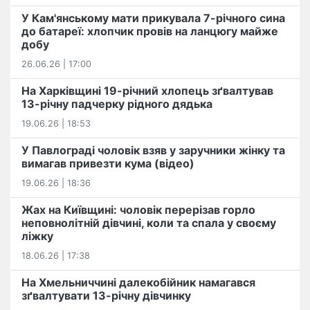
У Кам'янському мати прикувала 7-річного сина
до батареї: хлопчик провів на ланцюгу майже
добу
26.06.26 | 17:00
На Харківщині 19-річний хлопець​ ️зґвалтував
13-річну падчерку рідного дядька
19.06.26 | 18:53
У Павлограді чоловік взяв у заручники жінку та
вимагав привезти кума (відео)
19.06.26 | 18:36
Жах на Київщині: чоловік перерізав горло
неповнолітній дівчині, коли та спала у своєму
ліжку
18.06.26 | 17:38
На Хмельниччині далекобійник намагався
зґвалтувати 13-річну дівчинку