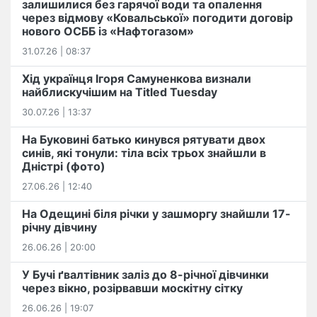
залишилися без гарячої води та опалення
через відмову «Ковальської» погодити договір
нового ОСББ із «Нафтогазом»
31.07.26 | 08:37
Хід українця Ігоря Самуненкова визнали
найблискучішим на Titled Tuesday
30.07.26 | 13:37
На Буковині батько кинувся рятувати двох
синів, які тонули: тіла всіх трьох знайшли в
Дністрі (фото)
27.06.26 | 12:40
На Одещині біля річки у зашморгу знайшли 17-
річну дівчину
26.06.26 | 20:00
У Бучі ґвалтівник заліз до 8-річної дівчинки
через вікно, розірвавши москітну сітку
26.06.26 | 19:07