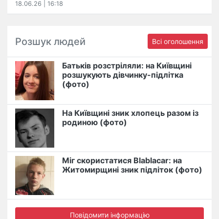
18.06.26 | 16:18
Розшук людей
Всі оголошення
Батьків розстріляли: на Київщині
розшукують дівчинку-підлітка
(фото)
На Київщині зник хлопець разом із
родиною (фото)
Міг скористатися Blablacar: на
Житомирщині зник підліток (фото)
Повідомити інформацію