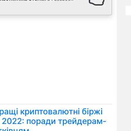
ращі криптовалютні біржі
я 2022: поради трейдерам-
тківцям