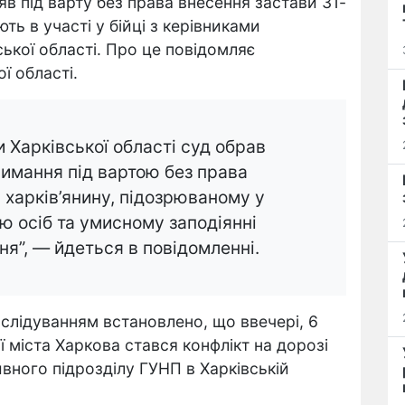
в під варту без права внесення застави 31-
ть в участі у бійці з керівниками
ької області. Про це повідомляє
ї області.
 Харківської області суд обрав
римання під вартою без права
 харків’янину, підозрюваному у
ю осіб та умисному заподіянні
я”, — йдеться в повідомленні.
лідуванням встановлено, що ввечері, 6
ої міста Харкова стався конфлікт на дорозі
тивного підрозділу ГУНП в Харківській