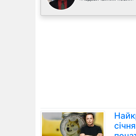
Найк
січн
поча