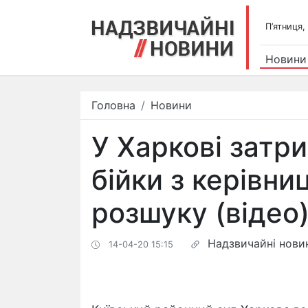
П’ятниця,
Новини
Головна
Новини
У Харкові затр
бійки з керівн
розшуку (відео
Надзвичайні нови
14-04-20 15:15