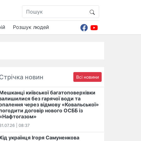
ій
Розшук людей
Стрічка новин
Всі новини
Мешканці київської багатоповерхівки
залишилися без гарячої води та
опалення через відмову «Ковальської»
погодити договір нового ОСББ із
«Нафтогазом»
31.07.26 | 08:37
Хід українця Ігоря Самуненкова