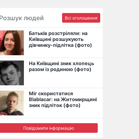
Розшук людей
Всі оголошення
Батьків розстріляли: на
Київщині розшукують
дівчинку-підлітка (фото)
На Київщині зник хлопець
разом із родиною (фото)
Міг скористатися
Blablacar: на Житомирщині
зник підліток (фото)
Повідомити інформацію