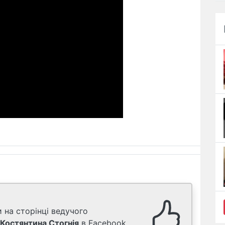
 на сторінці ведучого
Костянтина Стогнія
в Facebook