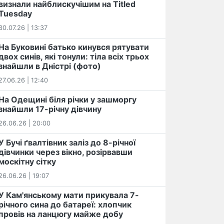
визнали найблискучішим на Titled
Tuesday
30.07.26 | 13:37
На Буковині батько кинувся рятувати
двох синів, які тонули: тіла всіх трьох
знайшли в Дністрі (фото)
27.06.26 | 12:40
На Одещині біля річки у зашморгу
знайшли 17-річну дівчину
26.06.26 | 20:00
У Бучі ґвалтівник заліз до 8-річної
дівчинки через вікно, розірвавши
москітну сітку
26.06.26 | 19:07
У Кам'янському мати прикувала 7-
річного сина до батареї: хлопчик
провів на ланцюгу майже добу