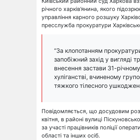
Київський районний суд Харкова взя
річного харків’янина, якого підозрюю
управління карного розшуку Харківс
пресслужба прокуратури Харківсько
“За клопотанням прокуратури
запобіжний захід у вигляді т
внесення застави 31-річному
хуліганстві, вчиненому групо
тяжкого тілесного ушкодженн
Повідомляється, що досудовим розс
квітня, в районі вулиці Піскуновськ
за участі працівників поліції опера
області та інших осіб.