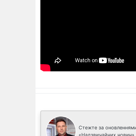
Стежте за оновленнями
«Надзвичайних новин»