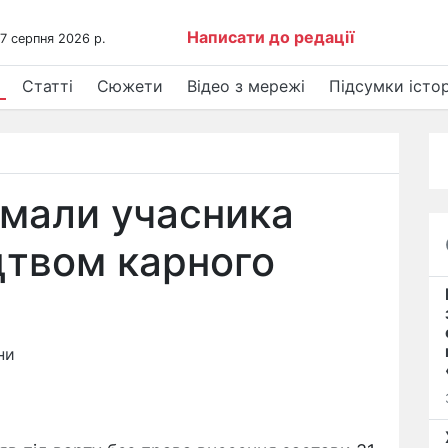
Написати до редації
 7 серпня 2026 р.
Статті
Сюжети
Відео з мережі
Підсумки істор
имали учасника
ицтвом карного
)
ни