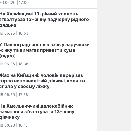
26.06.26 | 17:00
На Харківщині 19-річний хлопець​
️зґвалтував 13-річну падчерку рідного
дядька
19.06.26 | 18:53
У Павлограді чоловік взяв у заручники
жінку та вимагав привезти кума
(відео)
19.06.26 | 18:36
Жах на Київщині: чоловік перерізав
горло неповнолітній дівчині, коли та
спала у своєму ліжку
18.06.26 | 17:38
На Хмельниччині далекобійник
намагався зґвалтувати 13-річну
дівчинку
18.06.26 | 16:18