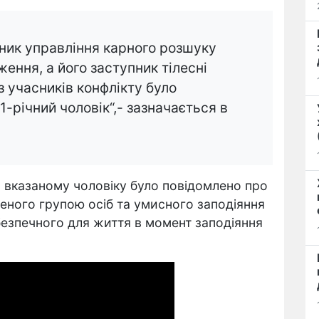
івник управління карного розшуку
ення, а його заступник тілесні
 учасників конфлікту було
-річний чоловік“,- зазначається в
я вказаному чоловіку було повідомлено про
неного групою осіб та умисного заподіяння
езпечного для життя в момент заподіяння