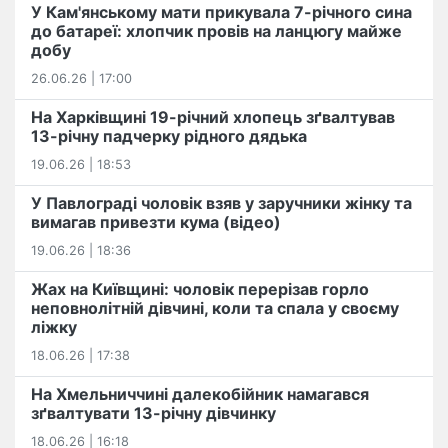
У Кам'янському мати прикувала 7-річного сина
до батареї: хлопчик провів на ланцюгу майже
добу
26.06.26 | 17:00
На Харківщині 19-річний хлопець​ ️зґвалтував
13-річну падчерку рідного дядька
19.06.26 | 18:53
У Павлограді чоловік взяв у заручники жінку та
вимагав привезти кума (відео)
19.06.26 | 18:36
Жах на Київщині: чоловік перерізав горло
неповнолітній дівчині, коли та спала у своєму
ліжку
18.06.26 | 17:38
На Хмельниччині далекобійник намагався
зґвалтувати 13-річну дівчинку
18.06.26 | 16:18