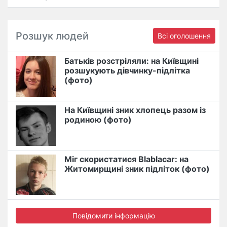
Розшук людей
Всі оголошення
Батьків розстріляли: на Київщині
розшукують дівчинку-підлітка
(фото)
На Київщині зник хлопець разом із
родиною (фото)
Міг скористатися Blablacar: на
Житомирщині зник підліток (фото)
Повідомити інформацію