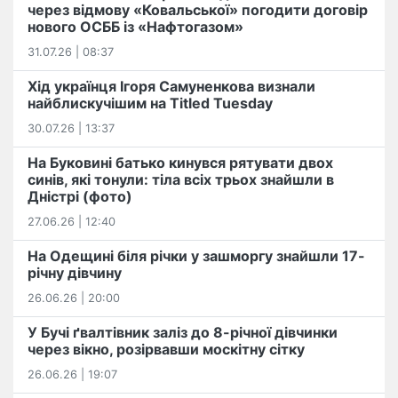
через відмову «Ковальської» погодити договір
нового ОСББ із «Нафтогазом»
31.07.26 | 08:37
Хід українця Ігоря Самуненкова визнали
найблискучішим на Titled Tuesday
30.07.26 | 13:37
На Буковині батько кинувся рятувати двох
синів, які тонули: тіла всіх трьох знайшли в
Дністрі (фото)
27.06.26 | 12:40
На Одещині біля річки у зашморгу знайшли 17-
річну дівчину
26.06.26 | 20:00
У Бучі ґвалтівник заліз до 8-річної дівчинки
через вікно, розірвавши москітну сітку
26.06.26 | 19:07