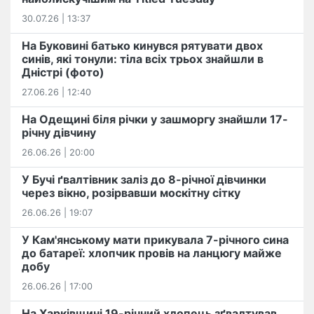
30.07.26 | 13:37
На Буковині батько кинувся рятувати двох
синів, які тонули: тіла всіх трьох знайшли в
Дністрі (фото)
27.06.26 | 12:40
На Одещині біля річки у зашморгу знайшли 17-
річну дівчину
26.06.26 | 20:00
У Бучі ґвалтівник заліз до 8-річної дівчинки
через вікно, розірвавши москітну сітку
26.06.26 | 19:07
У Кам'янському мати прикувала 7-річного сина
до батареї: хлопчик провів на ланцюгу майже
добу
26.06.26 | 17:00
На Харківщині 19-річний хлопець​ ️зґвалтував