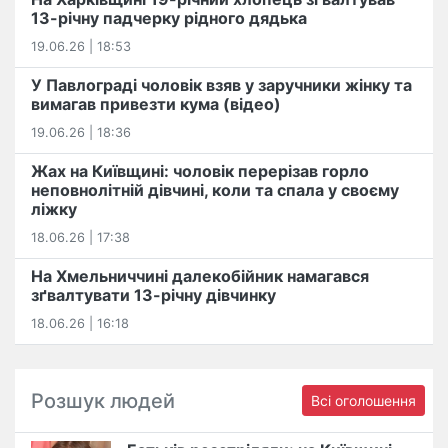
13-річну падчерку рідного дядька
19.06.26 | 18:53
У Павлограді чоловік взяв у заручники жінку та
вимагав привезти кума (відео)
19.06.26 | 18:36
Жах на Київщині: чоловік перерізав горло
неповнолітній дівчині, коли та спала у своєму
ліжку
18.06.26 | 17:38
На Хмельниччині далекобійник намагався
зґвалтувати 13-річну дівчинку
18.06.26 | 16:18
Розшук людей
Всі оголошення