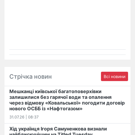
Стрічка новин
Всі новини
Мешканці київської багатоповерхівки
залишилися без гарячої води та опалення
через відмову «Ковальської» погодити договір
нового ОСББ із «Нафтогазом»
31.07.26 | 08:37
Хід українця Ігоря Самуненкова визнали
найблискучішим на Titled Tuesday