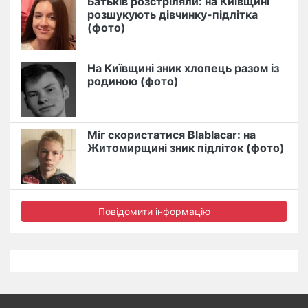
Батьків розстріляли: на Київщині
розшукують дівчинку-підлітка
(фото)
На Київщині зник хлопець разом із
родиною (фото)
Міг скористатися Blablacar: на
Житомирщині зник підліток (фото)
Повідомити інформацію