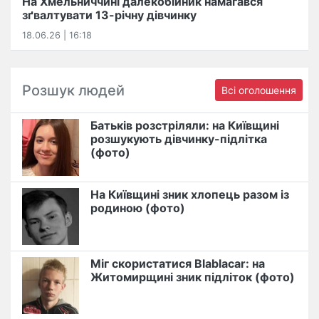
На Хмельниччині далекобійник намагався
зґвалтувати 13-річну дівчинку
18.06.26 | 16:18
Розшук людей
Всі оголошення
Батьків розстріляли: на Київщині
розшукують дівчинку-підлітка
(фото)
На Київщині зник хлопець разом із
родиною (фото)
Міг скористатися Blablacar: на
Житомирщині зник підліток (фото)