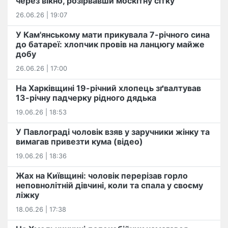
через вікно, розірвавши москітну сітку
26.06.26 | 19:07
У Кам'янському мати прикувала 7-річного сина
до батареї: хлопчик провів на ланцюгу майже
добу
26.06.26 | 17:00
На Харківщині 19-річний хлопець​ ️зґвалтував
13-річну падчерку рідного дядька
19.06.26 | 18:53
У Павлограді чоловік взяв у заручники жінку та
вимагав привезти кума (відео)
19.06.26 | 18:36
Жах на Київщині: чоловік перерізав горло
неповнолітній дівчині, коли та спала у своєму
ліжку
18.06.26 | 17:38