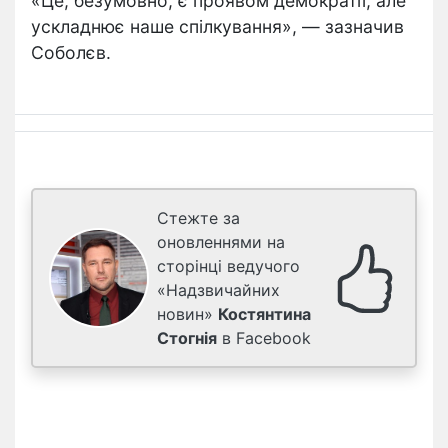
«Це, безумовно, є проявом демократії, але
ускладнює наше спілкування», — зазначив
Соболєв.
Стежте за
оновленнями на
сторінці ведучого
«Надзвичайних
новин»
Костянтина
Стогнія
в Facebook