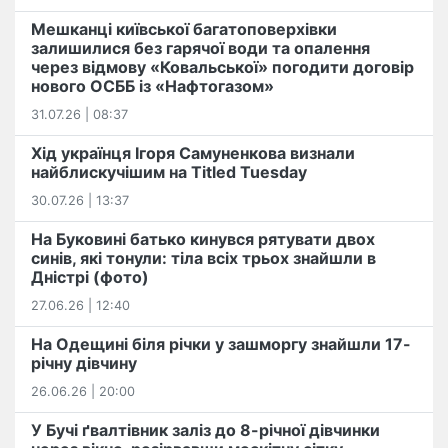
Мешканці київської багатоповерхівки
залишилися без гарячої води та опалення
через відмову «Ковальської» погодити договір
нового ОСББ із «Нафтогазом»
31.07.26 | 08:37
Хід українця Ігоря Самуненкова визнали
найблискучішим на Titled Tuesday
30.07.26 | 13:37
На Буковині батько кинувся рятувати двох
синів, які тонули: тіла всіх трьох знайшли в
Дністрі (фото)
27.06.26 | 12:40
На Одещині біля річки у зашморгу знайшли 17-
річну дівчину
26.06.26 | 20:00
У Бучі ґвалтівник заліз до 8-річної дівчинки