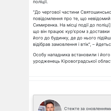
поліції.
"До чергової частини Святошинсько
повідомлення про те, що невідомий 
Симиренка. На місці події до поліці
що він працює кур'єром з доставки 
його до будинку, де до нього підій
відібрав замовлення і втік", – йдеть
Особу нападника встановили і його
уродженець Кіровоградської області
Стежте за оновленнями