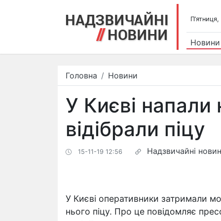
П’ятниця,
Новини
Головна
Новини
У Києві напали 
відібрали піцу
Надзвичайні нови
15-11-19 12:56
У Києві оперативники затримали мол
нього піцу. Про це повідомляє пре