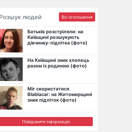
Розшук людей
Всі оголошення
Батьків розстріляли: на
Київщині розшукують
дівчинку-підлітка (фото)
На Київщині зник хлопець
разом із родиною (фото)
Міг скористатися
Blablacar: на Житомирщині
зник підліток (фото)
Повідомити інформацію