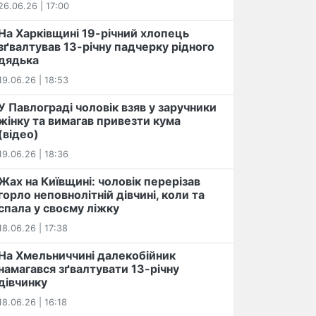
26.06.26 | 17:00
На Харківщині 19-річний хлопець​
️зґвалтував 13-річну падчерку рідного
дядька
19.06.26 | 18:53
У Павлограді чоловік взяв у заручники
жінку та вимагав привезти кума
(відео)
19.06.26 | 18:36
Жах на Київщині: чоловік перерізав
горло неповнолітній дівчині, коли та
спала у своєму ліжку
18.06.26 | 17:38
На Хмельниччині далекобійник
намагався зґвалтувати 13-річну
дівчинку
18.06.26 | 16:18