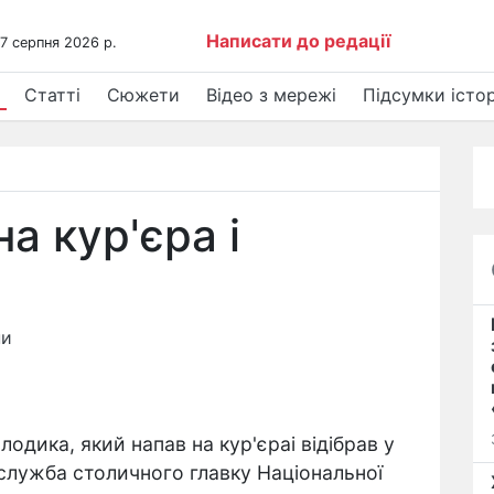
Написати до редації
 7 серпня 2026 р.
Статті
Сюжети
Відео з мережі
Підсумки істор
на кур'єра і
ни
одика, який напав на кур'єраі відібрав у
сслужба столичного главку Національної