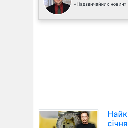
«Надзвичайних новин»
Найк
січн