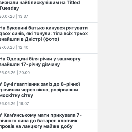
визнали найблискучішим на Titled
Tuesday
30.07.26 | 13:37
На Буковині батько кинувся рятувати
двох синів, які тонули: тіла всіх трьох
знайшли в Дністрі (фото)
27.06.26 | 12:40
На Одещині біля річки у зашморгу
знайшли 17-річну дівчину
26.06.26 | 20:00
У Бучі ґвалтівник заліз до 8-річної
дівчинки через вікно, розірвавши
москітну сітку
26.06.26 | 19:07
У Кам'янському мати прикувала 7-
річного сина до батареї: хлопчик
провів на ланцюгу майже добу