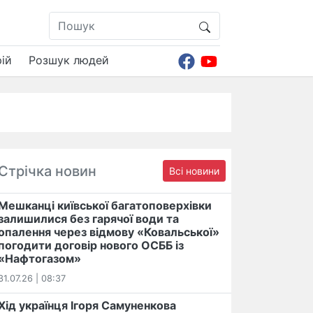
ій
Розшук людей
Стрічка новин
Всі новини
Мешканці київської багатоповерхівки
залишилися без гарячої води та
опалення через відмову «Ковальської»
погодити договір нового ОСББ із
«Нафтогазом»
31.07.26 | 08:37
Хід українця Ігоря Самуненкова