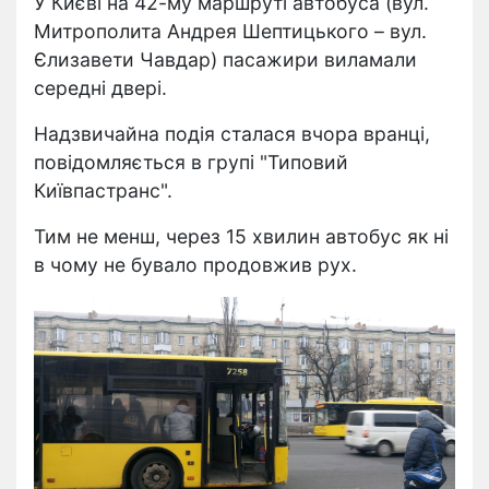
У Києві на 42-му маршруті автобуса (вул.
Митрополита Андрея Шептицького – вул.
Єлизавети Чавдар) пасажири виламали
середні двері.
Надзвичайна подія сталася вчора вранці,
повідомляється в групі "Типовий
Київпастранс".
Тим не менш, через 15 хвилин автобус як ні
в чому не бувало продовжив рух.