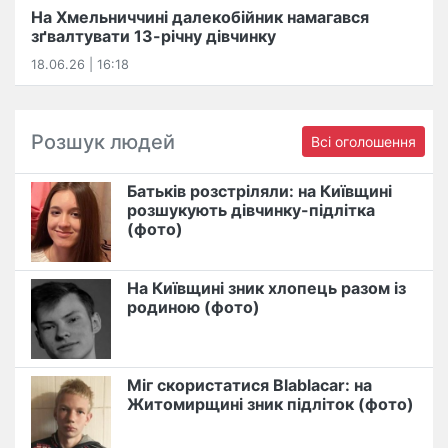
На Хмельниччині далекобійник намагався
зґвалтувати 13-річну дівчинку
18.06.26 | 16:18
Розшук людей
Всі оголошення
Батьків розстріляли: на Київщині
розшукують дівчинку-підлітка
(фото)
На Київщині зник хлопець разом із
родиною (фото)
Міг скористатися Blablacar: на
Житомирщині зник підліток (фото)