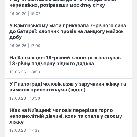
через вікно, розірвавши москітну сітку
26.06.26 | 19:07
У Кам'янському мати прикувала 7-річного сина
до батареї: хлопчик провів на ланцюгу майже
добу
26.06.26 | 17:00
На Харківщині 19-річний хлопець​ ️зґвалтував
13-річну падчерку рідного дядька
19.06.26 | 18:53
У Павлограді чоловік взяв у заручники жінку та
вимагав привезти кума (відео)
19.06.26 | 18:36
Жах на Київщині: чоловік перерізав горло
неповнолітній дівчині, коли та спала у своєму
ліжку
18.06.26 | 17:38