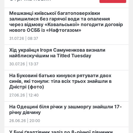
Мешканці київської багатоповерхівки
залишилися без гарячої води та опалення
через відмову «Ковальської» погодити договір
нового ОСББ із «Нафтогазом»
31.07.26 | 08:37
Хід українця Ігоря Самуненкова визнали
найблискучішим на Titled Tuesday
30.07.26 | 13:37
На Буковині батько кинувся рятувати двох
синів, які тонули: тіла всіх трьох знайшли в
Дністрі (фото)
27.06.26 | 12:40
На Одещині біля річки у зашморгу знайшли 17-
річну дівчину
26.06.26 | 20:00
У Бучі ґвалтівник заліз до 8-річної дівчинки