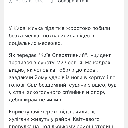
Обозреватель
25-06-19 10:33
У Києві кілька підлітків жорстоко побили
безхатченка і похвалилися відео в
соціальних мережах.
Як передає "Київ Оперативний", інцидент
трапився в суботу, 22 червня. На кадрах
видно, як чоловіка побили до крові,
завдаючи йому ударів із ноги в корпус і по
голові. Сам бездомний, судячи з відео, був
у стані алкогольного сп'яніння й опору
дебоширам не чинив.
Користувачі мережі відзначили, що
хулігани живуть у районі Квітневого
провулка на Подільському районі столиці.