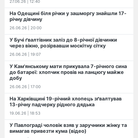
27.06.26 | 12:40
На Одещині біля річки у зашморгу знайшли 17-
річну дівчину
26.06.26 | 20:00
У Бучі ґвалтівник заліз до 8-річної дівчинки
через вікно, розірвавши москітну сітку
26.06.26 | 19:07
У Кам'янському мати прикувала 7-річного сина
до батареї: хлопчик провів на ланцюгу майже
добу
26.06.26 | 17:00
На Харківщині 19-річний хлопець​ ️зґвалтував
13-річну падчерку рідного дядька
19.06.26 | 18:53
У Павлограді чоловік взяв у заручники жінку та
вимагав привезти кума (відео)