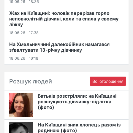
19.06.26 | 18:36
Жах на Київщині: чоловік перерізав горло
неповнолітній дівчині, коли та спала у своєму
ліжку
18.06.26 | 17:38
На Хмельниччині далекобійник намагався
зґвалтувати 13-річну дівчинку
18.06.26 | 16:18
Розшук людей
Всі оголошення
Батьків розстріляли: на Київщині
розшукують дівчинку-підлітка
(фото)
На Київщині зник хлопець разом із
родиною (фото)