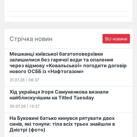
Стрічка новин
Всі новини
Мешканці київської багатоповерхівки
залишилися без гарячої води та опалення
через відмову «Ковальської» погодити договір
нового ОСББ із «Нафтогазом»
31.07.26 | 08:37
Хід українця Ігоря Самуненкова визнали
найблискучішим на Titled Tuesday
30.07.26 | 13:37
На Буковині батько кинувся рятувати двох
синів, які тонули: тіла всіх трьох знайшли в
Дністрі (фото)