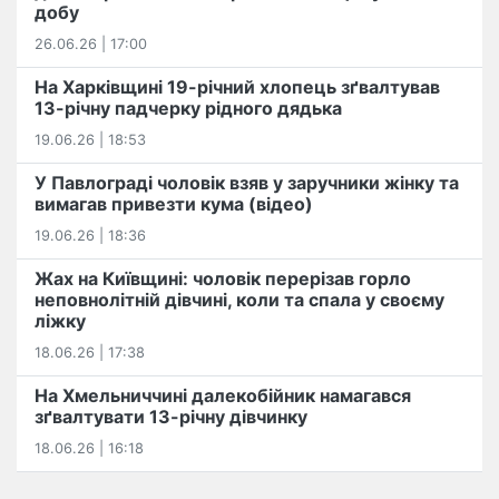
добу
26.06.26 | 17:00
На Харківщині 19-річний хлопець​ ️зґвалтував
13-річну падчерку рідного дядька
19.06.26 | 18:53
У Павлограді чоловік взяв у заручники жінку та
вимагав привезти кума (відео)
19.06.26 | 18:36
Жах на Київщині: чоловік перерізав горло
неповнолітній дівчині, коли та спала у своєму
ліжку
18.06.26 | 17:38
На Хмельниччині далекобійник намагався
зґвалтувати 13-річну дівчинку
18.06.26 | 16:18