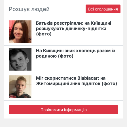
Розшук людей
Всі оголошення
Батьків розстріляли: на Київщині
розшукують дівчинку-підлітка
(фото)
На Київщині зник хлопець разом із
родиною (фото)
Міг скористатися Blablacar: на
Житомирщині зник підліток (фото)
Повідомити інформацію