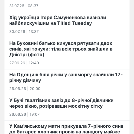
31.07.26 | 08:37
Хід українця Ігоря Самуненкова визнали
найблискучішим на Titled Tuesday
30.07.26 | 13:37
На Буковині батько кинувся рятувати двох
синів, які тонули: тіла всіх трьох знайшли в
Дністрі (фото)
27.06.26 | 12:40
На Одещині біля річки у зашморгу знайшли 17-
річну дівчину
26.06.26 | 20:00
У Бучі ґвалтівник заліз до 8-річної дівчинки
через вікно, розірвавши москітну сітку
26.06.26 | 19:07
У Кам'янському мати прикувала 7-річного сина
до батареї: хлопчик провів на ланцюгу майже