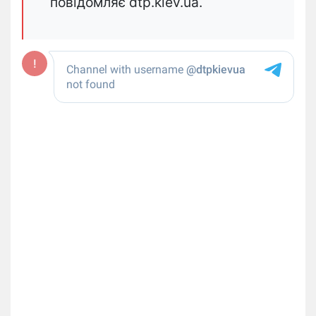
повідомляє dtp.kiev.ua.