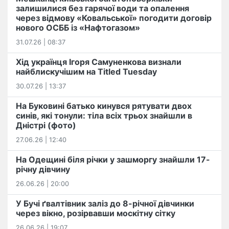
залишилися без гарячої води та опалення
через відмову «Ковальської» погодити договір
нового ОСББ із «Нафтогазом»
31.07.26 | 08:37
Хід українця Ігоря Самуненкова визнали
найблискучішим на Titled Tuesday
30.07.26 | 13:37
На Буковині батько кинувся рятувати двох
синів, які тонули: тіла всіх трьох знайшли в
Дністрі (фото)
27.06.26 | 12:40
На Одещині біля річки у зашморгу знайшли 17-
річну дівчину
26.06.26 | 20:00
У Бучі ґвалтівник заліз до 8-річної дівчинки
через вікно, розірвавши москітну сітку
26.06.26 | 19:07