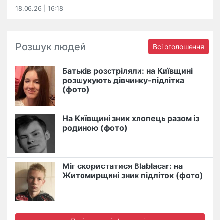
18.06.26 | 16:18
Розшук людей
Всі оголошення
Батьків розстріляли: на Київщині
розшукують дівчинку-підлітка
(фото)
На Київщині зник хлопець разом із
родиною (фото)
Міг скористатися Blablacar: на
Житомирщині зник підліток (фото)