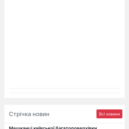
Стрічка новин
Всі новини
Мешканці київської багатоповерхівки