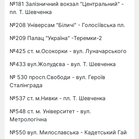
№181 Залізничний вокзал "Центральний" -
пл. Т. Шевченка
№208 Універсам "Біличі" - Голосіївська пл.
№209 Палац "Україна" -Теремки-2
№425 ст. м.Осокорки - вул. Луначарського
№433 вул.Жолудєва - вул. Т. Шевченка
№ 530 просп.Свободи - вул. Героїв
Сталінграда
№537 ст. м.Нивки - пл. Т. Шевченка
№548 ст. м. Університет - вул.
Метрологічна
№550 вул. Милославська - Кадетський Гай