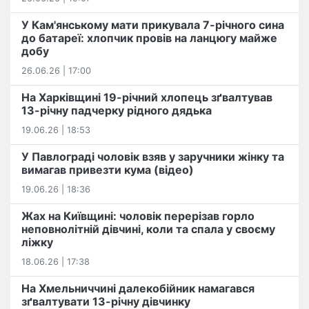
У Кам'янському мати прикувала 7-річного сина
до батареї: хлопчик провів на ланцюгу майже
добу
26.06.26 | 17:00
На Харківщині 19-річний хлопець​ ️зґвалтував
13-річну падчерку рідного дядька
19.06.26 | 18:53
У Павлограді чоловік взяв у заручники жінку та
вимагав привезти кума (відео)
19.06.26 | 18:36
Жах на Київщині: чоловік перерізав горло
неповнолітній дівчині, коли та спала у своєму
ліжку
18.06.26 | 17:38
На Хмельниччині далекобійник намагався
зґвалтувати 13-річну дівчинку