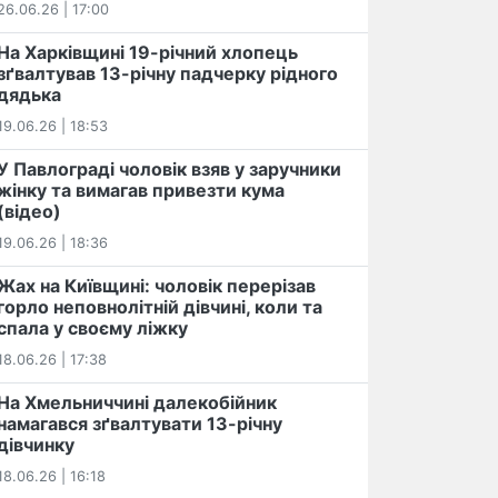
26.06.26 | 17:00
На Харківщині 19-річний хлопець​
️зґвалтував 13-річну падчерку рідного
дядька
19.06.26 | 18:53
У Павлограді чоловік взяв у заручники
жінку та вимагав привезти кума
(відео)
19.06.26 | 18:36
Жах на Київщині: чоловік перерізав
горло неповнолітній дівчині, коли та
спала у своєму ліжку
18.06.26 | 17:38
На Хмельниччині далекобійник
намагався зґвалтувати 13-річну
дівчинку
18.06.26 | 16:18