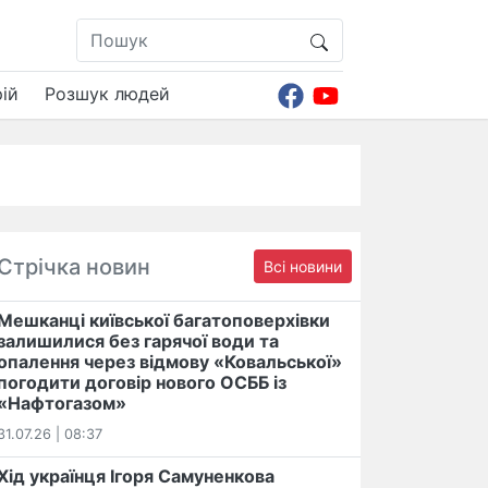
ій
Розшук людей
Стрічка новин
Всі новини
Мешканці київської багатоповерхівки
залишилися без гарячої води та
опалення через відмову «Ковальської»
погодити договір нового ОСББ із
«Нафтогазом»
31.07.26 | 08:37
Хід українця Ігоря Самуненкова