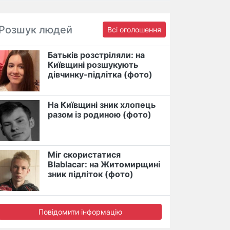
Розшук людей
Всі оголошення
Батьків розстріляли: на
Київщині розшукують
дівчинку-підлітка (фото)
На Київщині зник хлопець
разом із родиною (фото)
Міг скористатися
Blablacar: на Житомирщині
зник підліток (фото)
Повідомити інформацію