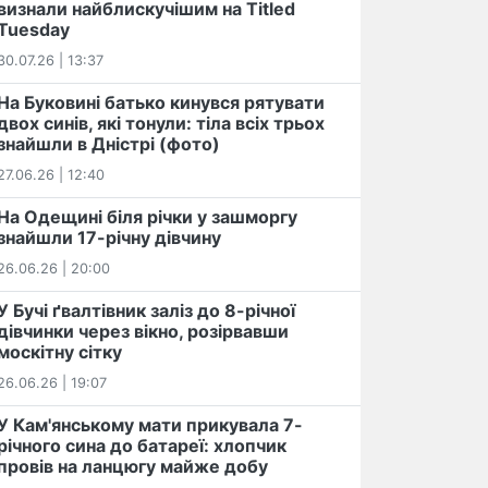
визнали найблискучішим на Titled
Tuesday
30.07.26 | 13:37
На Буковині батько кинувся рятувати
двох синів, які тонули: тіла всіх трьох
знайшли в Дністрі (фото)
27.06.26 | 12:40
На Одещині біля річки у зашморгу
знайшли 17-річну дівчину
26.06.26 | 20:00
У Бучі ґвалтівник заліз до 8-річної
дівчинки через вікно, розірвавши
москітну сітку
26.06.26 | 19:07
У Кам'янському мати прикувала 7-
річного сина до батареї: хлопчик
провів на ланцюгу майже добу