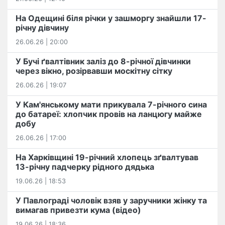
На Одещині біля річки у зашморгу знайшли 17-
річну дівчину
26.06.26 | 20:00
У Бучі ґвалтівник заліз до 8-річної дівчинки
через вікно, розірвавши москітну сітку
26.06.26 | 19:07
У Кам'янському мати прикувала 7-річного сина
до батареї: хлопчик провів на ланцюгу майже
добу
26.06.26 | 17:00
На Харківщині 19-річний хлопець​ ️зґвалтував
13-річну падчерку рідного дядька
19.06.26 | 18:53
У Павлограді чоловік взяв у заручники жінку та
вимагав привезти кума (відео)
19.06.26 | 18:36