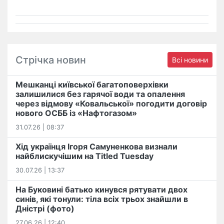
Стрічка новин
Всі новини
Мешканці київської багатоповерхівки
залишилися без гарячої води та опалення
через відмову «Ковальської» погодити договір
нового ОСББ із «Нафтогазом»
31.07.26 | 08:37
Хід українця Ігоря Самуненкова визнали
найблискучішим на Titled Tuesday
30.07.26 | 13:37
На Буковині батько кинувся рятувати двох
синів, які тонули: тіла всіх трьох знайшли в
Дністрі (фото)
27.06.26 | 12:40