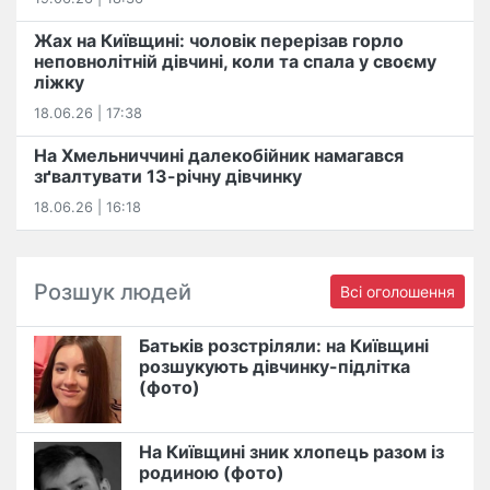
Жах на Київщині: чоловік перерізав горло
неповнолітній дівчині, коли та спала у своєму
ліжку
18.06.26 | 17:38
На Хмельниччині далекобійник намагався
зґвалтувати 13-річну дівчинку
18.06.26 | 16:18
Розшук людей
Всі оголошення
Батьків розстріляли: на Київщині
розшукують дівчинку-підлітка
(фото)
На Київщині зник хлопець разом із
родиною (фото)