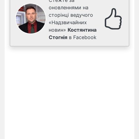
Стежте за
оновленнями на
сторінці ведучого
«Надзвичайних
новин»
Костянтина
Стогнія
в Facebook