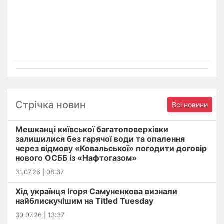
Стрічка новин
Всі новини
Мешканці київської багатоповерхівки
залишилися без гарячої води та опалення
через відмову «Ковальської» погодити договір
нового ОСББ із «Нафтогазом»
31.07.26 | 08:37
Хід українця Ігоря Самуненкова визнали
найблискучішим на Titled Tuesday
30.07.26 | 13:37