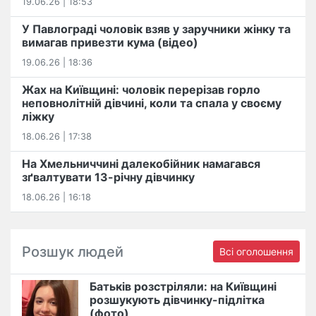
19.06.26 | 18:53
У Павлограді чоловік взяв у заручники жінку та
вимагав привезти кума (відео)
19.06.26 | 18:36
Жах на Київщині: чоловік перерізав горло
неповнолітній дівчині, коли та спала у своєму
ліжку
18.06.26 | 17:38
На Хмельниччині далекобійник намагався
зґвалтувати 13-річну дівчинку
18.06.26 | 16:18
Розшук людей
Всі оголошення
Батьків розстріляли: на Київщині
розшукують дівчинку-підлітка
(фото)