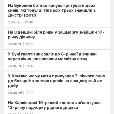
На Буковині батько кинувся рятувати двох
синів, які тонули: тіла всіх трьох знайшли в
Дністрі (фото)
27.06.26 | 12:40
На Одещині біля річки у зашморгу знайшли 17-
річну дівчину
26.06.26 | 20:00
У Бучі ґвалтівник заліз до 8-річної дівчинки
через вікно, розірвавши москітну сітку
26.06.26 | 19:07
У Кам'янському мати прикувала 7-річного сина
до батареї: хлопчик провів на ланцюгу майже
добу
26.06.26 | 17:00
На Харківщині 19-річний хлопець​ ️зґвалтував
13-річну падчерку рідного дядька