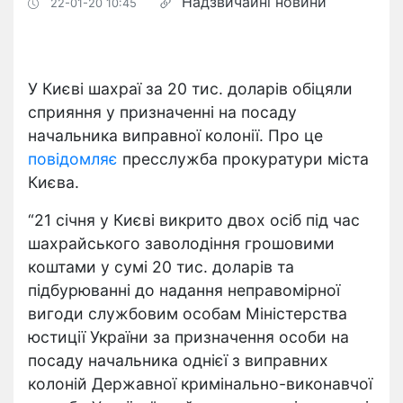
Надзвичайні новини
22-01-20 10:45
У Києві шахраї за 20 тис. доларів обіцяли
сприяння у призначенні на посаду
начальника виправної колонії. Про це
повідомляє
пресслужба прокуратури міста
Києва.
“21 січня у Києві викрито двох осіб під час
шахрайського заволодіння грошовими
коштами у сумі 20 тис. доларів та
підбурюванні до надання неправомірної
вигоди службовим особам Міністерства
юстиції України за призначення особи на
посаду начальника однієї з виправних
колоній Державної кримінально-виконавчої