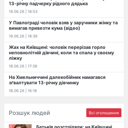
13-річну падчерку рідного дядька
19.06.26 | 18:53
У Павлограді чоловік взяв у заручники жінку та
вимагав привезти кума (відео)
19.06.26 | 18:36
Жах на Київщині: чоловік перерізав горло
неповнолітній дівчині, коли та спала у своєму
ліжку
18.06.26 | 17:38
На Хмельниччині далекобійник намагався
зґвалтувати 13-річну дівчинку
18.06.26 | 16:18
Розшук людей
Всі оголошення
Батьків розстріляли: на Київщині