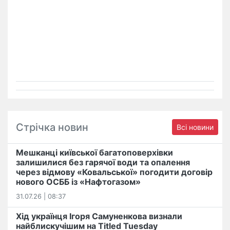
Стрічка новин
Всі новини
Мешканці київської багатоповерхівки
залишилися без гарячої води та опалення
через відмову «Ковальської» погодити договір
нового ОСББ із «Нафтогазом»
31.07.26 | 08:37
Хід українця Ігоря Самуненкова визнали
найблискучішим на Titled Tuesday