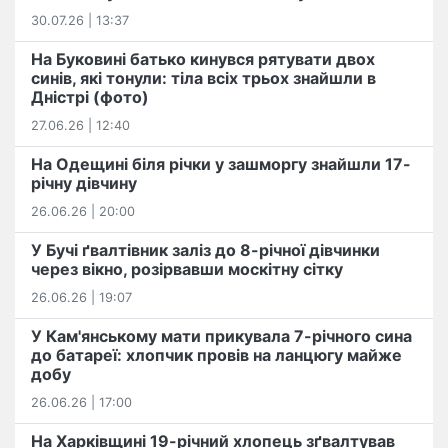
30.07.26 | 13:37
На Буковині батько кинувся рятувати двох
синів, які тонули: тіла всіх трьох знайшли в
Дністрі (фото)
27.06.26 | 12:40
На Одещині біля річки у зашморгу знайшли 17-
річну дівчину
26.06.26 | 20:00
У Бучі ґвалтівник заліз до 8-річної дівчинки
через вікно, розірвавши москітну сітку
26.06.26 | 19:07
У Кам'янському мати прикувала 7-річного сина
до батареї: хлопчик провів на ланцюгу майже
добу
26.06.26 | 17:00
На Харківщині 19-річний хлопець​ ️зґвалтував