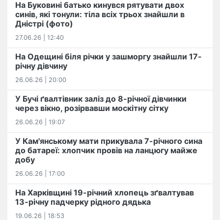
На Буковині батько кинувся рятувати двох
синів, які тонули: тіла всіх трьох знайшли в
Дністрі (фото)
27.06.26 | 12:40
На Одещині біля річки у зашморгу знайшли 17-
річну дівчину
26.06.26 | 20:00
У Бучі ґвалтівник заліз до 8-річної дівчинки
через вікно, розірвавши москітну сітку
26.06.26 | 19:07
У Кам'янському мати прикувала 7-річного сина
до батареї: хлопчик провів на ланцюгу майже
добу
26.06.26 | 17:00
На Харківщині 19-річний хлопець​ ️зґвалтував
13-річну падчерку рідного дядька
19.06.26 | 18:53