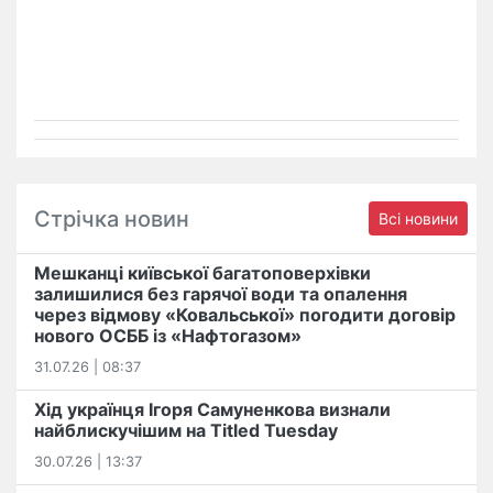
Стрічка новин
Всі новини
Мешканці київської багатоповерхівки
залишилися без гарячої води та опалення
через відмову «Ковальської» погодити договір
нового ОСББ із «Нафтогазом»
31.07.26 | 08:37
Хід українця Ігоря Самуненкова визнали
найблискучішим на Titled Tuesday
30.07.26 | 13:37