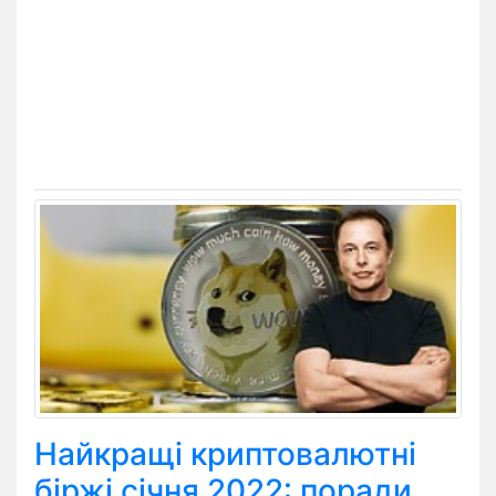
Найкращі криптовалютні
біржі січня 2022: поради