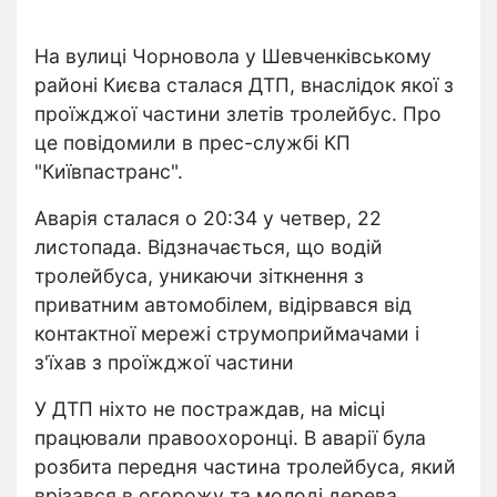
На вулиці Чорновола у Шевченківському
районі Києва сталася ДТП, внаслідок якої з
проїжджої частини злетів тролейбус. Про
це повідомили в прес-службі КП
"Київпастранс".
Аварія сталася о 20:34 у четвер, 22
листопада. Відзначається, що водій
тролейбуса, уникаючи зіткнення з
приватним автомобілем, відірвався від
контактної мережі струмоприймачами і
з'їхав з проїжджої частини
У ДТП ніхто не постраждав, на місці
працювали правоохоронці. В аварії була
розбита передня частина тролейбуса, який
врізався в огорожу та молоді дерева