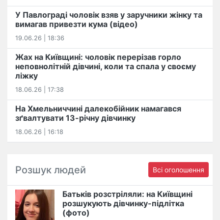
У Павлограді чоловік взяв у заручники жінку та
вимагав привезти кума (відео)
19.06.26 | 18:36
Жах на Київщині: чоловік перерізав горло
неповнолітній дівчині, коли та спала у своєму
ліжку
18.06.26 | 17:38
На Хмельниччині далекобійник намагався
зґвалтувати 13-річну дівчинку
18.06.26 | 16:18
Розшук людей
Всі оголошення
Батьків розстріляли: на Київщині
розшукують дівчинку-підлітка
(фото)