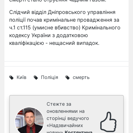
Слідчий відділ Дніпровського управління
поліції почав кримінальне провадження за
ч.1 ст.115 (умисне вбивство) Кримінального
кодексу України з додатковою
кваліфікацією - нещасний випадок.
Київ
Поліція
смерть
Стежте за
оновленнями на
сторінці ведучого
«Надзвичайних
новин»
Костянтина