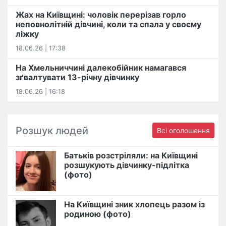
Жах на Київщині: чоловік перерізав горло
неповнолітній дівчині, коли та спала у своєму
ліжку
18.06.26 | 17:38
На Хмельниччині далекобійник намагався
зґвалтувати 13-річну дівчинку
18.06.26 | 16:18
Розшук людей
Всі оголошення
Батьків розстріляли: на Київщині
розшукують дівчинку-підлітка
(фото)
На Київщині зник хлопець разом із
родиною (фото)