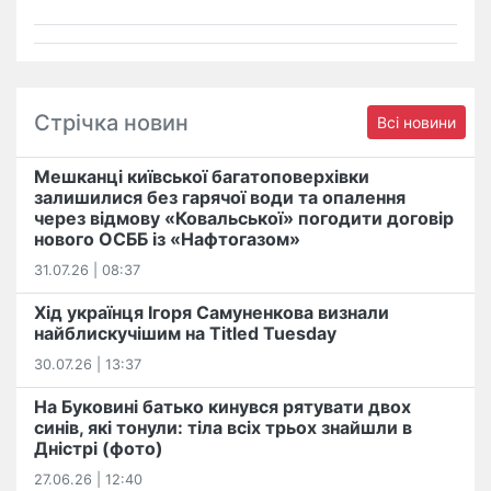
Стрічка новин
Всі новини
Мешканці київської багатоповерхівки
залишилися без гарячої води та опалення
через відмову «Ковальської» погодити договір
нового ОСББ із «Нафтогазом»
31.07.26 | 08:37
Хід українця Ігоря Самуненкова визнали
найблискучішим на Titled Tuesday
30.07.26 | 13:37
На Буковині батько кинувся рятувати двох
синів, які тонули: тіла всіх трьох знайшли в
Дністрі (фото)
27.06.26 | 12:40