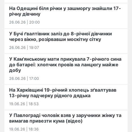
На Одещині біля річки у зашморгу знайшли 17-
річну дівчину
26.06.26 | 20:00
У Бучі ґвалтівник заліз до 8-річної дівчинки
через вікно, розірвавши москітну сітку
26.06.26 | 19:07
У Кам'янському мати прикувала 7-річного сина
до батареї: хлопчик провів на ланцюгу майже
добу
26.06.26 | 17:00
На Харківщині 19-річний хлопець​ ️зґвалтував
13-річну падчерку рідного дядька
19.06.26 | 18:53
У Павлограді чоловік взяв у заручники жінку та
вимагав привезти кума (відео)
19.06.26 | 18:36