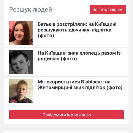
Розшук людей
Всі оголошення
Батьків розстріляли: на Київщині
розшукують дівчинку-підлітка
(фото)
На Київщині зник хлопець разом із
родиною (фото)
Міг скористатися Blablacar: на
Житомирщині зник підліток (фото)
Повідомити інформацію