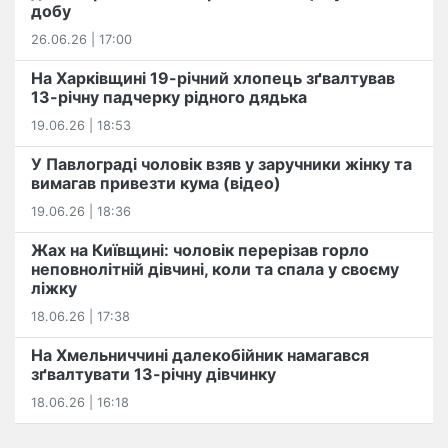
добу
26.06.26 | 17:00
На Харківщині 19-річний хлопець​ ️зґвалтував
13-річну падчерку рідного дядька
19.06.26 | 18:53
У Павлограді чоловік взяв у заручники жінку та
вимагав привезти кума (відео)
19.06.26 | 18:36
Жах на Київщині: чоловік перерізав горло
неповнолітній дівчині, коли та спала у своєму
ліжку
18.06.26 | 17:38
На Хмельниччині далекобійник намагався
зґвалтувати 13-річну дівчинку
18.06.26 | 16:18