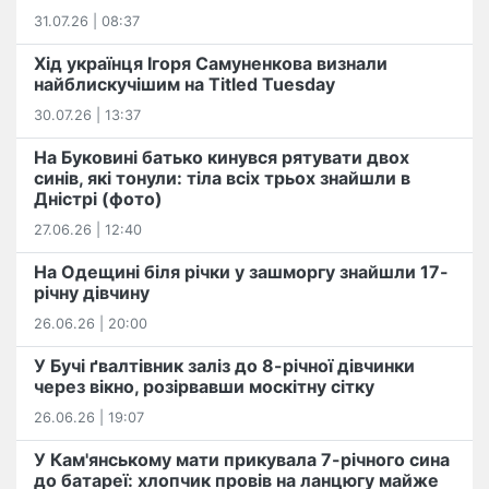
31.07.26 | 08:37
Хід українця Ігоря Самуненкова визнали
найблискучішим на Titled Tuesday
30.07.26 | 13:37
На Буковині батько кинувся рятувати двох
синів, які тонули: тіла всіх трьох знайшли в
Дністрі (фото)
27.06.26 | 12:40
На Одещині біля річки у зашморгу знайшли 17-
річну дівчину
26.06.26 | 20:00
У Бучі ґвалтівник заліз до 8-річної дівчинки
через вікно, розірвавши москітну сітку
26.06.26 | 19:07
У Кам'янському мати прикувала 7-річного сина
до батареї: хлопчик провів на ланцюгу майже