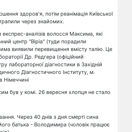
шення здоров'я, потім реанімація Київської
потрапили через знайомих.
и експрес-аналізів волосся Максима, які
ний центр "Віріа" (туди порадили
ксима виявили перевищення вмісту талію. Це
бораторії Др. Редгера (офіційний
тру лабораторної діагностики в Західній
ичного Діагностичного Інституту, м.
в Німеччині
им був у комі. 26 вересня хлопця не стало
вання. Через 40 днів з дня смерті сина
його батька - Володимира (чоловік працює