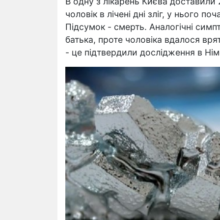
В одну з лікарень Києва доставили
чоловік в лічені дні зліг, у нього п
Підсумок - смерть. Аналогічні симп
батька, проте чоловіка вдалося вря
- це підтвердили дослідження в Нім