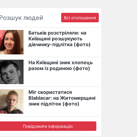
Розшук людей
Всі оголошення
Батьків розстріляли: на
Київщині розшукують
дівчинку-підлітка (фото)
На Київщині зник хлопець
разом із родиною (фото)
Міг скористатися
Blablacar: на Житомирщині
зник підліток (фото)
Повідомити інформацію