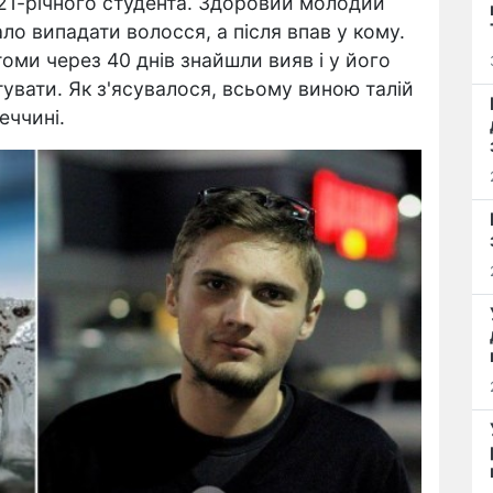
 21-річного студента. Здоровий молодий
очало випадати волосся, а після впав у кому.
томи через 40 днів знайшли вияв і у його
тувати. Як з'ясувалося, всьому виною талій
еччині.