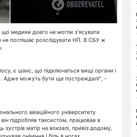
, що медики довго не могли з'ясувати
ія не поспішає розслідувати НП. В СБУ ж
у.
осу, є шанс, що підключаться вищі органи і
и. Адже можуть бути ще постраждалі", -
онального авіаційного університету
ас він підробляв таксистом, працював в
 зустрів матір на вокзалі, привіз додому,
ідчував оніміння і біль в ногах.