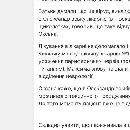
Батьки думали, що це вірус, виклик
в Олександрівську лікарню (в інфекц
щиколотках, говорив, що таке відчут
Оксана.
Лікування в лікарні не допомагало і
Київську міську клінічну лікарню №1
ураження периферичних нервів (полі
питанням). Максима знову поклали 
відділення неврології.
Оксана каже, що в Олександрівській
можливого токсичного походженням 
До того моменту пацієнт вже не відч
Складно уявити, що переживала в 