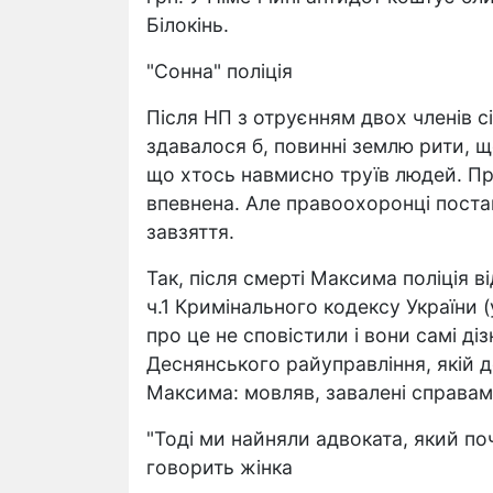
Білокінь.
"Сонна" поліція
Після НП з отруєнням двох членів сі
здавалося б, повинні землю рити, 
що хтось навмисно труїв людей. П
впевнена. Але правоохоронці поста
завзяття.
Так, після смерті Максима поліція в
ч.1 Кримінального кодексу України (
про це не сповістили і вони самі ді
Деснянського райуправління, якій 
Максима: мовляв, завалені справам
"Тоді ми найняли адвоката, який поч
говорить жінка