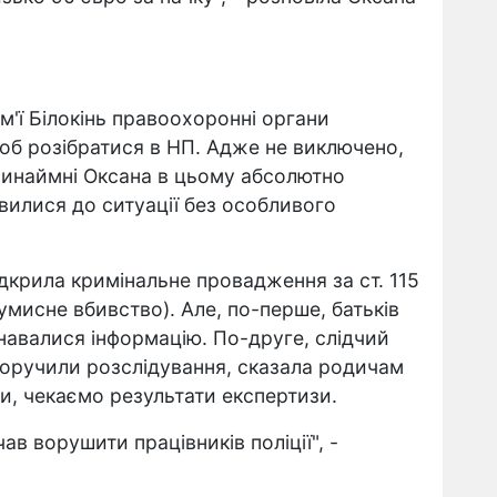
м'ї Білокінь правоохоронні органи
щоб розібратися в НП. Адже не виключено,
ринаймні Оксана в цьому абсолютно
вилися до ситуації без особливого
ідкрила кримінальне провадження за ст. 115
умисне вбивство). Але, по-перше, батьків
знавалися інформацію. По-друге, слідчий
доручили розслідування, сказала родичам
и, чекаємо результати експертизи.
ав ворушити працівників поліції", -