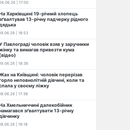
26.06.26 | 17:00
На Харківщині 19-річний хлопець​
️зґвалтував 13-річну падчерку рідного
дядька
19.06.26 | 18:53
У Павлограді чоловік взяв у заручники
жінку та вимагав привезти кума
(відео)
19.06.26 | 18:36
Жах на Київщині: чоловік перерізав
горло неповнолітній дівчині, коли та
спала у своєму ліжку
18.06.26 | 17:38
На Хмельниччині далекобійник
намагався зґвалтувати 13-річну
дівчинку
18.06.26 | 16:18