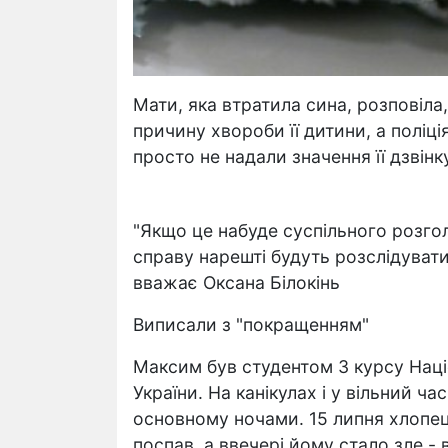
Мати, яка втратила сина, розповіла
причину хвороби її дитини, а поліц
просто не надали значення її дзвінк
"Якщо це набуде суспільного розгол
справу нарешті будуть розслідуват
вважає Оксана Білокінь
Виписали з "покращенням"
Максим був студентом 3 курсу Наці
України. На канікулах і у вільний ч
основному ночами. 15 липня хлопець
поспав, а ввечері йому стало зле - в