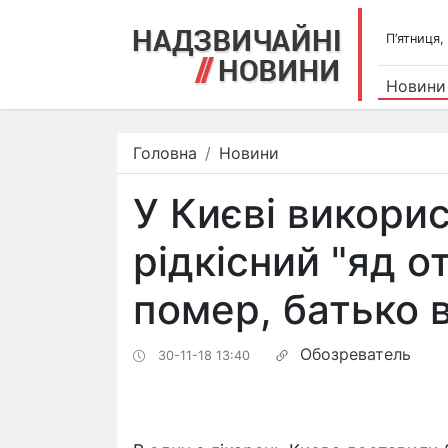
П’ятниця,
Новини
Головна
Новини
У Києві викори
рідкісний "яд о
помер, батько в
Обозреватель
30-11-18 13:40