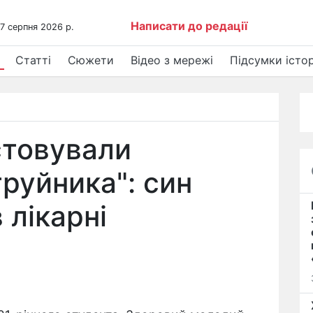
Написати до редації
 7 серпня 2026 р.
Статті
Сюжети
Відео з мережі
Підсумки істор
стовували
труйника": син
 лікарні