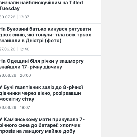
визнали найблискучішим на Titled
Tuesday
30.07.26 | 13:37
На Буковині батько кинувся рятувати
двох синів, які тонули: тіла всіх трьох
знайшли в Дністрі (фото)
27.06.26 | 12:40
На Одещині біля річки у зашморгу
знайшли 17-річну дівчину
26.06.26 | 20:00
У Бучі ґвалтівник заліз до 8-річної
дівчинки через вікно, розірвавши
москітну сітку
26.06.26 | 19:07
У Кам'янському мати прикувала 7-
річного сина до батареї: хлопчик
провів на ланцюгу майже добу