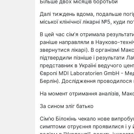
Більше двох місяців боротьби
Далі тиждень вдома, подальше погір
міської клінічної лікарні №5, куди 
В цей час сім'я отримала результат
раніше направляли в Науково-техніч
звернутися лікарі). В організмі Ма
підтвердили пізніше і результати Ла
представник в Україні ведучого цен
Європі MDI Laboratorien GmbH - Мед
Берлін). Дослідження проводилося 
На момент отримання аналізів, Макс
За сином зліг батько
Сім'ю Білокінь чекало нове випробу
симптоми отруєння проявилися і у 