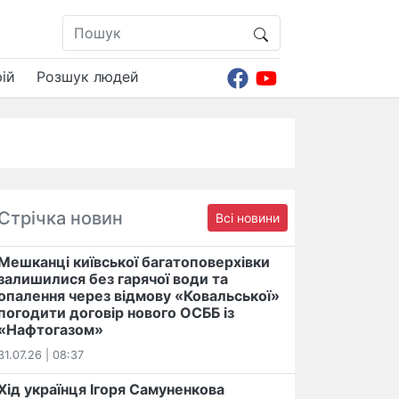
ій
Розшук людей
Стрічка новин
Всі новини
Мешканці київської багатоповерхівки
залишилися без гарячої води та
опалення через відмову «Ковальської»
погодити договір нового ОСББ із
«Нафтогазом»
31.07.26 | 08:37
Хід українця Ігоря Самуненкова