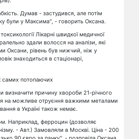
рів).
бкість. Думав - застудився, але потім
у були у Максима", - говорить Оксана.
токсикології Лікарні швидкої медичної
алельно здали волосся на аналізи, які
и Оксани, рівень був нижчий, ніж у
овік знаходиться в стаціонарі,
к самих потопаючих
ли визначити причину хвороби 21-річного
ння на можливе отруєння важкими металами
ування в Україні також немає.
ом. Наприклад, ферроцин (дозволяє
зму. - Авт.) Замовляли в Москві. Ціна - 200
зько 90 євро за пачку", - розповіла Оксана