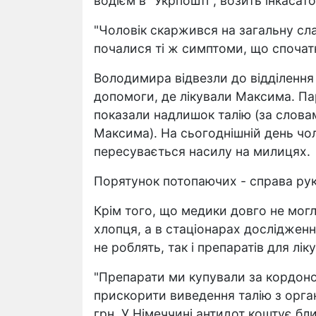
водієм в "Укрпошті", возить інкасато
"Чоловік скаржився на загальну сла
почалися ті ж симптоми, що спочатк
Володимира відвезли до відділення 
допомоги, де лікували Максима. Пар
показали надлишок талію (за словам
Максима). На сьогоднішній день чол
пересувається насилу на милицях.
Порятунок потопаючих - справа ру
Крім того, що медики довго не мог
хлопця, а в стаціонарах дослідже
не роблять, так і препаратів для лік
"Препарати ми купували за кордон
прискорити виведення талію з органі
грн. У Німеччині антидот коштує бли