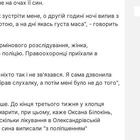
 на очах її син.
зустріти мене, о другій годині ночі випив з
отою, а на дні якась густа маса", - говорить
рмінового розслідування, жінка,
 поліцію. Правоохоронці приїхали в
ніхто так і не зв'язався. Я сама дзвонила
брав слухалку, а потім мені було не до того",
ше. До кінця третього тижня у хлопця
марити, при цьому, каже Оксана Білокінь,
скільки лікування в Олександрівській
я, сина виписали "з поліпшенням"