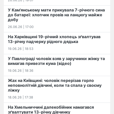
26.06.26 | 19:07
У Кам'янському мати прикувала 7-річного сина
до батареї: хлопчик провів на ланцюгу майже
добу
26.06.26 | 17:00
На Харківщині 19-річний хлопець​ ️зґвалтував
13-річну падчерку рідного дядька
19.06.26 | 18:53
У Павлограді чоловік взяв у заручники жінку та
вимагав привезти кума (відео)
19.06.26 | 18:36
Жах на Київщині: чоловік перерізав горло
неповнолітній дівчині, коли та спала у своєму
ліжку
18.06.26 | 17:38
На Хмельниччині далекобійник намагався
зґвалтувати 13-річну дівчинку