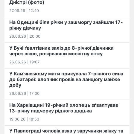
Дністрі (фото)
27.06.26 | 12:40
На Одещині біля річки у зашморгу знайшли 17-
річну дівчину
26.06.26 | 20:00
У Бучі ґвалтівник заліз до 8-річної дівчинки
через вікно, розірвавши москітну сітку
26.06.26 | 19:07
У Кам'янському мати прикувала 7-річного сина
до батареї: хлопчик провів на ланцюгу майже
добу
26.06.26 | 17:00
На Харківщині 19-річний хлопець​ ️зґвалтував
13-річну падчерку рідного дядька
19.06.26 | 18:53
У Павлограді чоловік взяв у заручники жінку та