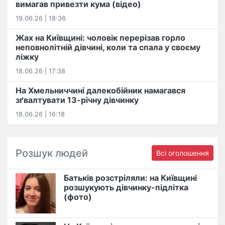
вимагав привезти кума (відео)
19.06.26 | 18:36
Жах на Київщині: чоловік перерізав горло
неповнолітній дівчині, коли та спала у своєму
ліжку
18.06.26 | 17:38
На Хмельниччині далекобійник намагався
зґвалтувати 13-річну дівчинку
18.06.26 | 16:18
Розшук людей
Всі оголошення
Батьків розстріляли: на Київщині
розшукують дівчинку-підлітка
(фото)