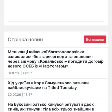
Стрічка новин
Всі новини
Мешканці київської багатоповерхівки
залишилися без гарячої води та опалення
через відмову «Ковальської» погодити договір
нового ОСББ із «Нафтогазом»
31.07.26 | 08:37
Хід українця Ігоря Самуненкова визнали
найблискучішим на Titled Tuesday
30.07.26 | 13:37
На Буковині батько кинувся рятувати двох
синів, які тонули: тіла всіх трьох знайшли в