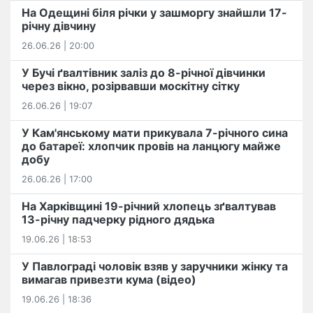
На Одещині біля річки у зашморгу знайшли 17-
річну дівчину
26.06.26 | 20:00
У Бучі ґвалтівник заліз до 8-річної дівчинки
через вікно, розірвавши москітну сітку
26.06.26 | 19:07
У Кам'янському мати прикувала 7-річного сина
до батареї: хлопчик провів на ланцюгу майже
добу
26.06.26 | 17:00
На Харківщині 19-річний хлопець​ ️зґвалтував
13-річну падчерку рідного дядька
19.06.26 | 18:53
У Павлограді чоловік взяв у заручники жінку та
вимагав привезти кума (відео)
19.06.26 | 18:36