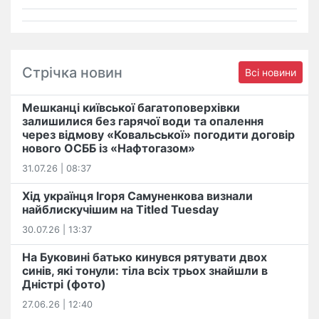
Стрічка новин
Всі новини
Мешканці київської багатоповерхівки
залишилися без гарячої води та опалення
через відмову «Ковальської» погодити договір
нового ОСББ із «Нафтогазом»
31.07.26 | 08:37
Хід українця Ігоря Самуненкова визнали
найблискучішим на Titled Tuesday
30.07.26 | 13:37
На Буковині батько кинувся рятувати двох
синів, які тонули: тіла всіх трьох знайшли в
Дністрі (фото)
27.06.26 | 12:40