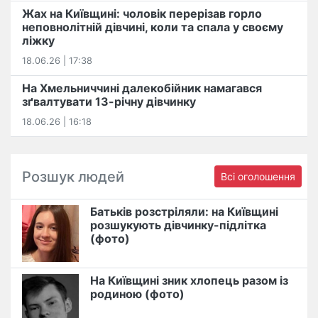
Жах на Київщині: чоловік перерізав горло
неповнолітній дівчині, коли та спала у своєму
ліжку
18.06.26 | 17:38
На Хмельниччині далекобійник намагався
зґвалтувати 13-річну дівчинку
18.06.26 | 16:18
Розшук людей
Всі оголошення
Батьків розстріляли: на Київщині
розшукують дівчинку-підлітка
(фото)
На Київщині зник хлопець разом із
родиною (фото)