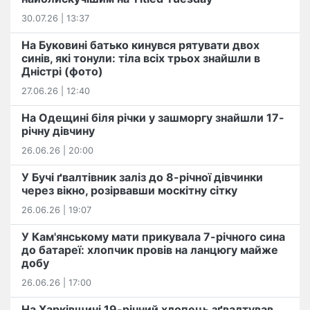
30.07.26 | 13:37
На Буковині батько кинувся рятувати двох
синів, які тонули: тіла всіх трьох знайшли в
Дністрі (фото)
27.06.26 | 12:40
На Одещині біля річки у зашморгу знайшли 17-
річну дівчину
26.06.26 | 20:00
У Бучі ґвалтівник заліз до 8-річної дівчинки
через вікно, розірвавши москітну сітку
26.06.26 | 19:07
У Кам'янському мати прикувала 7-річного сина
до батареї: хлопчик провів на ланцюгу майже
добу
26.06.26 | 17:00
На Харківщині 19-річний хлопець​ ️зґвалтував