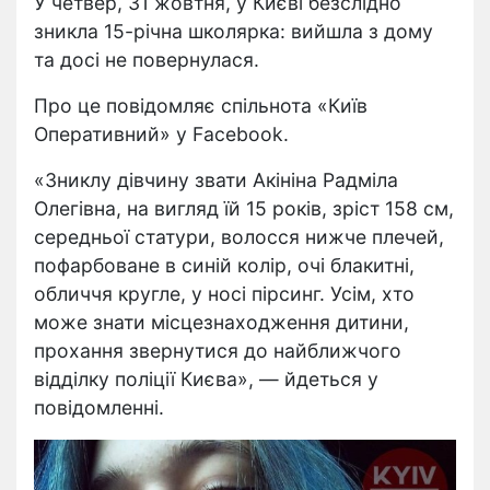
У четвер, 31 жовтня, у Києві безслідно
зникла 15-річна школярка: вийшла з дому
та досі не повернулася.
Про це повідомляє спільнота «Київ
Оперативний» у Facebook.
«Зниклу дівчину звати Акініна Радміла
Олегівна, на вигляд їй 15 років, зріст 158 см,
середньої статури, волосся нижче плечей,
пофарбоване в синій колір, очі блакитні,
обличчя кругле, у носі пірсинг. Усім, хто
може знати місцезнаходження дитини,
прохання звернутися до найближчого
відділку поліції Києва», — йдеться у
повідомленні.