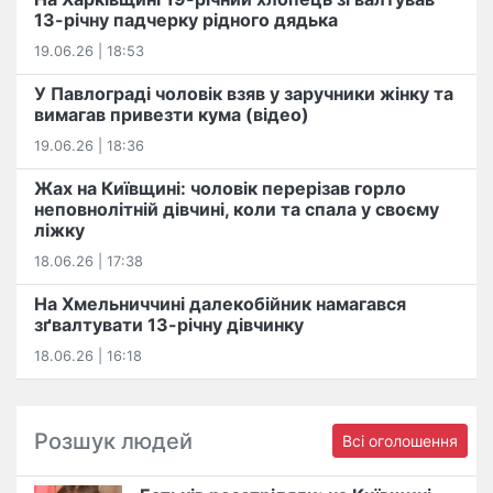
13-річну падчерку рідного дядька
19.06.26 | 18:53
У Павлограді чоловік взяв у заручники жінку та
вимагав привезти кума (відео)
19.06.26 | 18:36
Жах на Київщині: чоловік перерізав горло
неповнолітній дівчині, коли та спала у своєму
ліжку
18.06.26 | 17:38
На Хмельниччині далекобійник намагався
зґвалтувати 13-річну дівчинку
18.06.26 | 16:18
Розшук людей
Всі оголошення