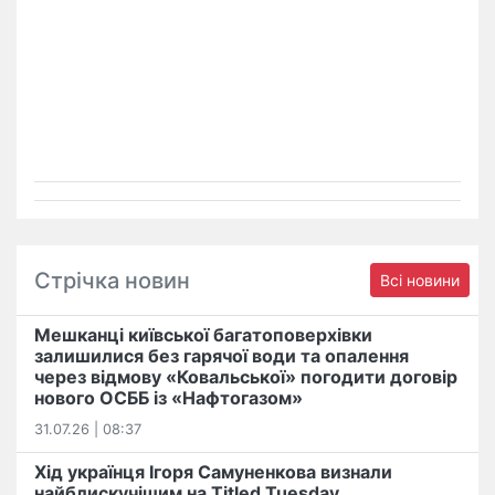
Стрічка новин
Всі новини
Мешканці київської багатоповерхівки
залишилися без гарячої води та опалення
через відмову «Ковальської» погодити договір
нового ОСББ із «Нафтогазом»
31.07.26 | 08:37
Хід українця Ігоря Самуненкова визнали
найблискучішим на Titled Tuesday