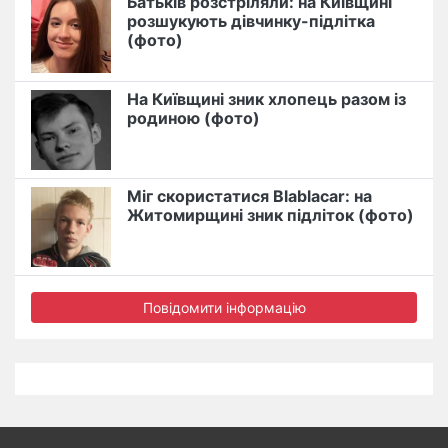
Батьків розстріляли: на Київщині
розшукують дівчинку-підлітка
(фото)
На Київщині зник хлопець разом із
родиною (фото)
Міг скористатися Blablacar: на
Житомирщині зник підліток (фото)
Повідомити інформацію