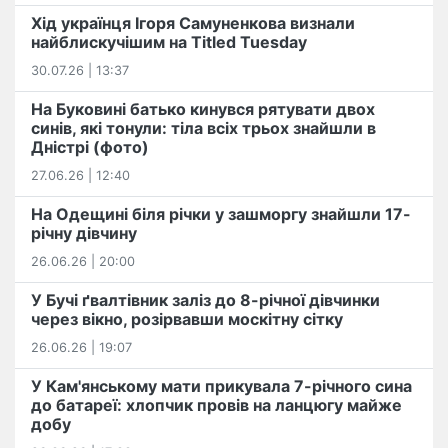
Хід українця Ігоря Самуненкова визнали
найблискучішим на Titled Tuesday
30.07.26 | 13:37
На Буковині батько кинувся рятувати двох
синів, які тонули: тіла всіх трьох знайшли в
Дністрі (фото)
27.06.26 | 12:40
На Одещині біля річки у зашморгу знайшли 17-
річну дівчину
26.06.26 | 20:00
У Бучі ґвалтівник заліз до 8-річної дівчинки
через вікно, розірвавши москітну сітку
26.06.26 | 19:07
У Кам'янському мати прикувала 7-річного сина
до батареї: хлопчик провів на ланцюгу майже
добу