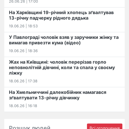
26.06.26 | 17:00
На Харківщині 19-річний хлопець​ ️зґвалтував
13-річну падчерку рідного дядька
19.06.26 | 18:53
У Павлограді чоловік взяв у заручники жінку та
вимагав привезти кума (відео)
19.06.26 | 18:36
Жах на Київщині: чоловік перерізав горло
неповнолітній дівчині, коли та спала у своєму
ліжку
18.06.26 | 17:38
На Хмельниччині далекобійник намагався
зґвалтувати 13-річну дівчинку
18.06.26 | 16:18
Розшук людей
Всі оголошення