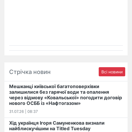
Стрічка новин
Всі новини
Мешканці київської багатоповерхівки
залишилися без гарячої води та опалення
через відмову «Ковальської» погодити договір
нового ОСББ із «Нафтогазом»
31.07.26 | 08:37
Хід українця Ігоря Самуненкова визнали
найблискучішим на Titled Tuesday