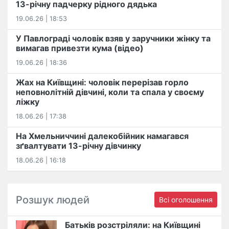
13-річну падчерку рідного дядька
19.06.26 | 18:53
У Павлограді чоловік взяв у заручники жінку та
вимагав привезти кума (відео)
19.06.26 | 18:36
Жах на Київщині: чоловік перерізав горло
неповнолітній дівчині, коли та спала у своєму
ліжку
18.06.26 | 17:38
На Хмельниччині далекобійник намагався
зґвалтувати 13-річну дівчинку
18.06.26 | 16:18
Розшук людей
Всі оголошення
Батьків розстріляли: на Київщині