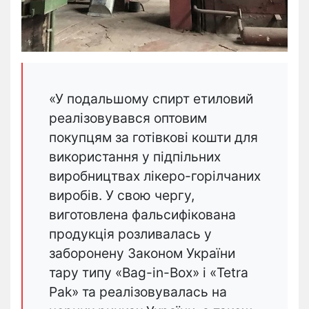
«У подальшому спирт етиловий
реалізовувався оптовим
покупцям за готівкові кошти для
використання у підпільних
виробництвах лікеро-горілчаних
виробів. У свою чергу,
виготовлена фальсифікована
продукція розливалась у
заборонену Законом України
тару типу «Bag-in-Box» і «Tetra
Pak» та реалізовувалась на