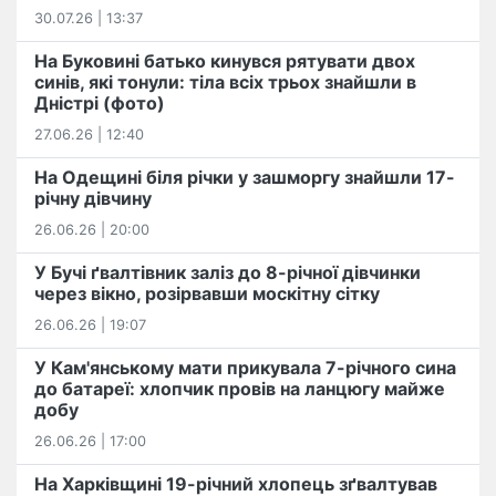
30.07.26 | 13:37
На Буковині батько кинувся рятувати двох
синів, які тонули: тіла всіх трьох знайшли в
Дністрі (фото)
27.06.26 | 12:40
На Одещині біля річки у зашморгу знайшли 17-
річну дівчину
26.06.26 | 20:00
У Бучі ґвалтівник заліз до 8-річної дівчинки
через вікно, розірвавши москітну сітку
26.06.26 | 19:07
У Кам'янському мати прикувала 7-річного сина
до батареї: хлопчик провів на ланцюгу майже
добу
26.06.26 | 17:00
На Харківщині 19-річний хлопець​ ️зґвалтував