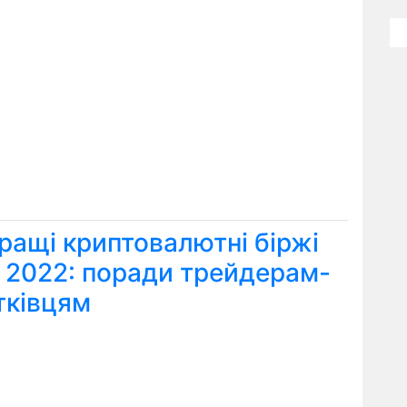
ращі криптовалютні біржі
я 2022: поради трейдерам-
тківцям