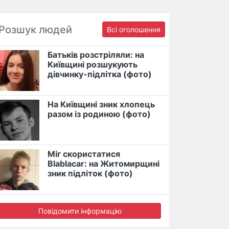
Розшук людей
Всі оголошення
Батьків розстріляли: на
Київщині розшукують
дівчинку-підлітка (фото)
На Київщині зник хлопець
разом із родиною (фото)
Міг скористатися
Blablacar: на Житомирщині
зник підліток (фото)
Повідомити інформацію