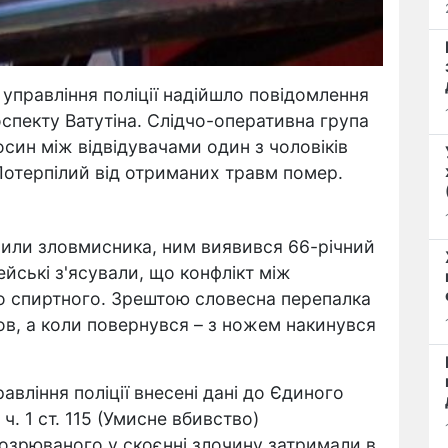
управління поліції надійшло повідомлення
оспекту Ватутіна. Слідчо-оперативна група
осин між відвідувачами один з чоловіків
 Потерпілий від отриманих травм помер.
или зловмисника, ним виявився 66-річний
йські з'ясували, що конфлікт між
го спиртного. Зрештою словесна перепалка
ов, а коли повернувся – з ножем накинувся
авління поліції внесені дані до Єдиного
. 1 ст. 115 (Умисне вбивство)
дозрюваного у скоєнні злочину затримали в