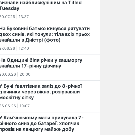
визнали найблискучішим на Titled
Tuesday
30.07.26 | 13:37
На Буковині батько кинувся рятувати
двох синів, які тонули: тіла всіх трьох
знайшли в Дністрі (фото)
27.06.26 | 12:40
На Одещині біля річки у зашморгу
знайшли 17-річну дівчину
26.06.26 | 20:00
У Бучі ґвалтівник заліз до 8-річної
дівчинки через вікно, розірвавши
москітну сітку
26.06.26 | 19:07
У Кам'янському мати прикувала 7-
річного сина до батареї: хлопчик
провів на ланцюгу майже добу