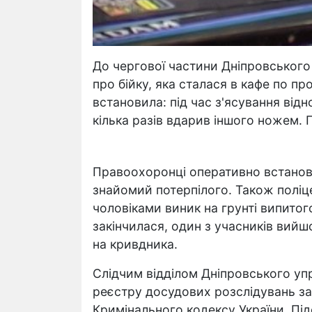
До чергової частини Дніпровського 
про бійку, яка сталася в кафе по пр
встановила: під час з'ясування відн
кілька разів вдарив іншого ножем.
Правоохоронці оперативно встанов
знайомий потерпілого. Також поліце
чоловіками виник на грунті випито
закінчилася, один з учасників вийш
на кривдника.
Слідчим відділом Дніпровського упр
реєстру досудових розслідувань за ч
Кримінального кодексу України. Пі