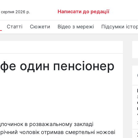
Написати до редації
 серпня 2026 р.
Статті
Сюжети
Відео з мережі
Підсумки істор
афе один пенсіонер
Відпочинок в розважальному закладі
5-річний чоловік отримав смертельні ножові