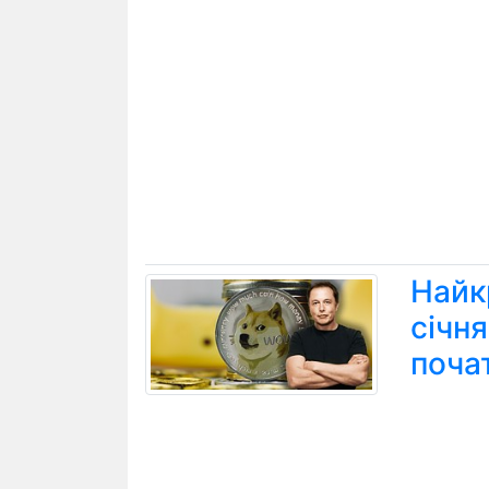
Найк
січн
поча