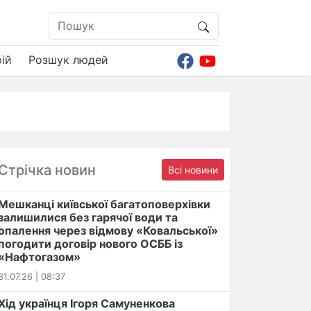
ій
Розшук людей
Стрічка новин
Всі новини
Мешканці київської багатоповерхівки
залишилися без гарячої води та
опалення через відмову «Ковальської»
погодити договір нового ОСББ із
«Нафтогазом»
31.07.26 | 08:37
Хід українця Ігоря Самуненкова