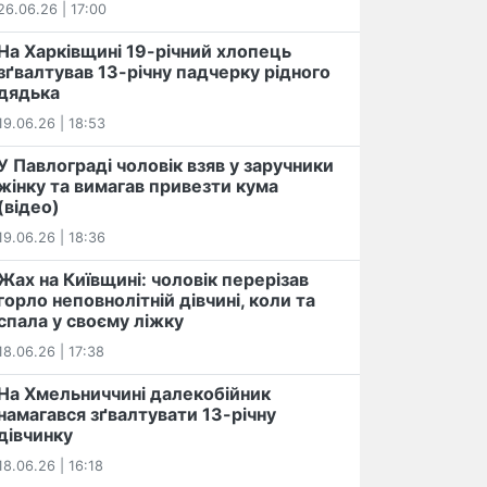
26.06.26 | 17:00
На Харківщині 19-річний хлопець​
️зґвалтував 13-річну падчерку рідного
дядька
19.06.26 | 18:53
У Павлограді чоловік взяв у заручники
жінку та вимагав привезти кума
(відео)
19.06.26 | 18:36
Жах на Київщині: чоловік перерізав
горло неповнолітній дівчині, коли та
спала у своєму ліжку
18.06.26 | 17:38
На Хмельниччині далекобійник
намагався зґвалтувати 13-річну
дівчинку
18.06.26 | 16:18