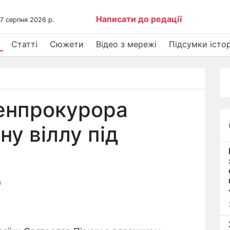
Написати до редації
 7 серпня 2026 р.
Статті
Сюжети
Відео з мережі
Підсумки істор
генпрокурора
ну віллу під
а