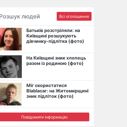
Розшук людей
Всі оголошення
Батьків розстріляли: на
Київщині розшукують
дівчинку-підлітка (фото)
На Київщині зник хлопець
разом із родиною (фото)
Міг скористатися
Blablacar: на Житомирщині
зник підліток (фото)
Повідомити інформацію