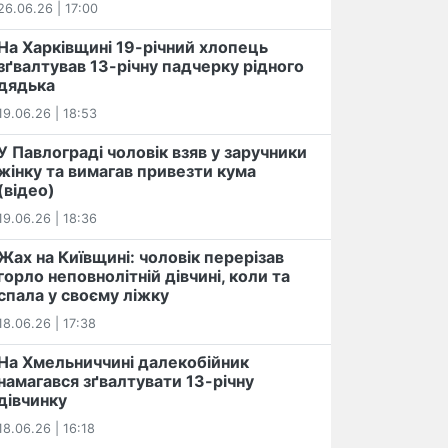
26.06.26 | 17:00
На Харківщині 19-річний хлопець​
️зґвалтував 13-річну падчерку рідного
дядька
19.06.26 | 18:53
У Павлограді чоловік взяв у заручники
жінку та вимагав привезти кума
(відео)
19.06.26 | 18:36
Жах на Київщині: чоловік перерізав
горло неповнолітній дівчині, коли та
спала у своєму ліжку
18.06.26 | 17:38
На Хмельниччині далекобійник
намагався зґвалтувати 13-річну
дівчинку
18.06.26 | 16:18