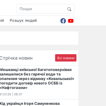
ій
Розшук людей
Стрічка новин
Всі новини
Мешканці київської багатоповерхівки
залишилися без гарячої води та
опалення через відмову «Ковальської»
погодити договір нового ОСББ із
«Нафтогазом»
31.07.26 | 08:37
Хід українця Ігоря Самуненкова