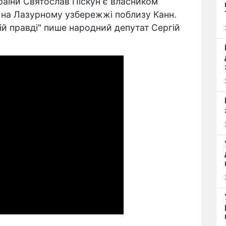
аїни Святослав Піскун є власником
е на Лазурному узбережжі поблизу Канн.
ій правді" пише народний депутат Сергій