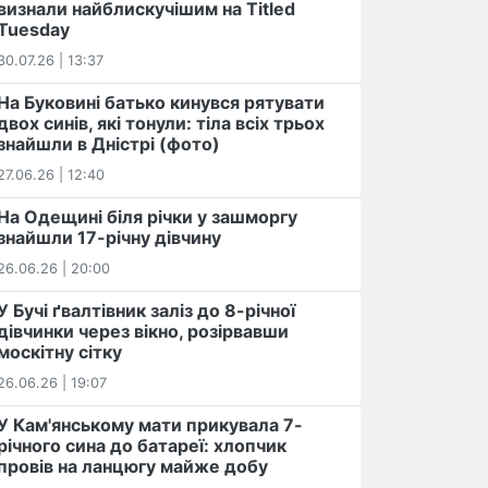
визнали найблискучішим на Titled
Tuesday
30.07.26 | 13:37
На Буковині батько кинувся рятувати
двох синів, які тонули: тіла всіх трьох
знайшли в Дністрі (фото)
27.06.26 | 12:40
На Одещині біля річки у зашморгу
знайшли 17-річну дівчину
26.06.26 | 20:00
У Бучі ґвалтівник заліз до 8-річної
дівчинки через вікно, розірвавши
москітну сітку
26.06.26 | 19:07
У Кам'янському мати прикувала 7-
річного сина до батареї: хлопчик
провів на ланцюгу майже добу