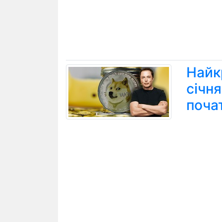
Найк
січн
поча