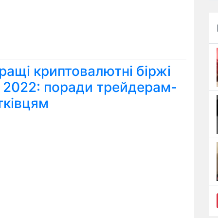
ращі криптовалютні біржі
я 2022: поради трейдерам-
тківцям