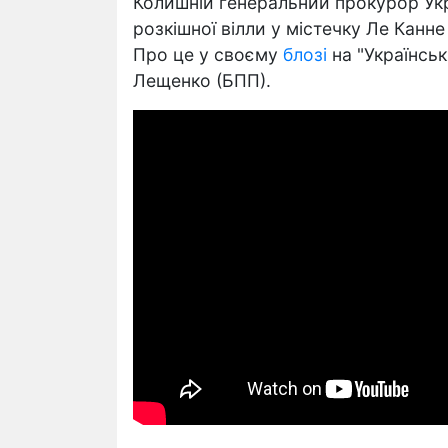
Колишній генеральний прокурор Укр
розкішної вілли у містечку Ле Канн
Про це у своєму
блозі
на "Українськ
Лещенко (БПП).