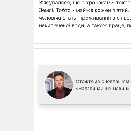
З'ясувалося, що з хробаками-токсо
Землі. Тобто - майже кожен п'ятий
чоловіча стать, проживання в сільсь
некип’яченої води, а також праця, п
Стежте за оновленнями
«Надзвичайних новин»