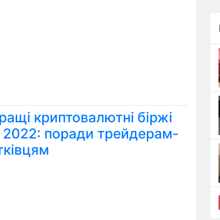
ращі криптовалютні біржі
я 2022: поради трейдерам-
тківцям