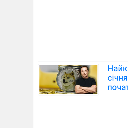
Найк
січн
поча