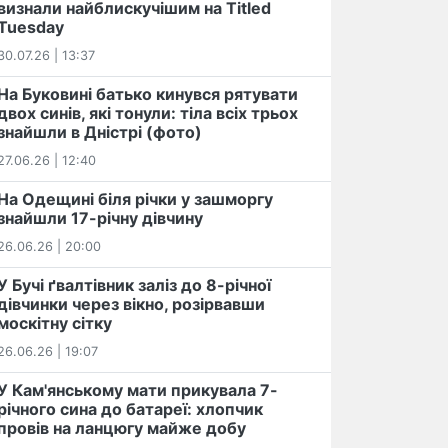
визнали найблискучішим на Titled
Tuesday
30.07.26 | 13:37
На Буковині батько кинувся рятувати
двох синів, які тонули: тіла всіх трьох
знайшли в Дністрі (фото)
27.06.26 | 12:40
На Одещині біля річки у зашморгу
знайшли 17-річну дівчину
26.06.26 | 20:00
У Бучі ґвалтівник заліз до 8-річної
дівчинки через вікно, розірвавши
москітну сітку
26.06.26 | 19:07
У Кам'янському мати прикувала 7-
річного сина до батареї: хлопчик
провів на ланцюгу майже добу