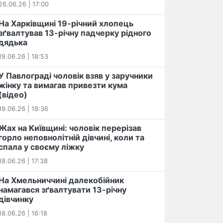
26.06.26 | 17:00
На Харківщині 19-річний хлопець​
️зґвалтував 13-річну падчерку рідного
дядька
19.06.26 | 18:53
У Павлограді чоловік взяв у заручники
жінку та вимагав привезти кума
(відео)
19.06.26 | 18:36
Жах на Київщині: чоловік перерізав
горло неповнолітній дівчині, коли та
спала у своєму ліжку
18.06.26 | 17:38
На Хмельниччині далекобійник
намагався зґвалтувати 13-річну
дівчинку
18.06.26 | 16:18