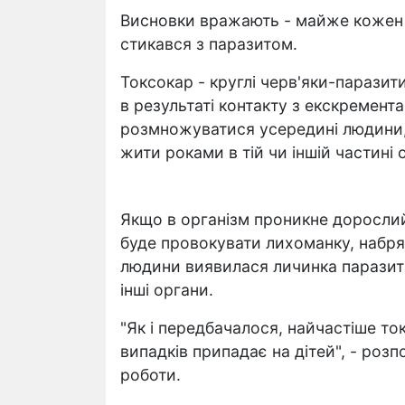
Висновки вражають - майже кожен п
стикався з паразитом.
Токсокар - круглі черв'яки-паразит
в результаті контакту з екскремента
розмножуватися усередині людини,
жити роками в тій чи іншій частині 
Якщо в організм проникне дорослий 
буде провокувати лихоманку, набряк
людини виявилася личинка паразита
інші органи.
"Як і передбачалося, найчастіше то
випадків припадає на дітей", - розп
роботи.