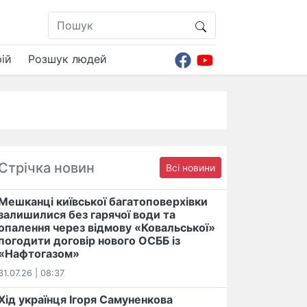
ій
Розшук людей
Стрічка новин
Всі новини
Мешканці київської багатоповерхівки
залишилися без гарячої води та
опалення через відмову «Ковальської»
погодити договір нового ОСББ із
«Нафтогазом»
31.07.26 | 08:37
Хід українця Ігоря Самуненкова