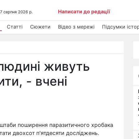
Написати до редації
 7 серпня 2026 р.
Статті
Сюжети
Відео з мережі
Підсумки істор
й людині живуть
ти, - вчені
асштаби поширення паразитичного хробака
тати двохсот п'ятдесяти досліджень.