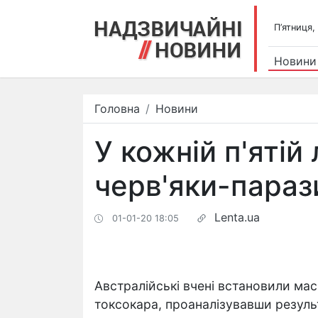
П’ятниця,
Новини
Головна
Новини
​У кожній п'яті
черв'яки-парази
Lenta.ua
01-01-20 18:05
Австралійські вчені встановили м
токсокара, проаналізувавши резуль