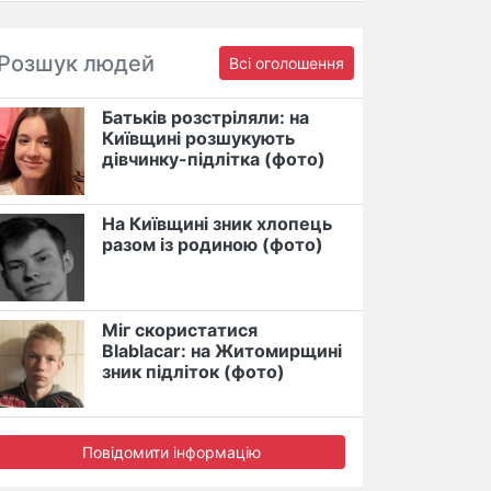
Розшук людей
Всі оголошення
Батьків розстріляли: на
Київщині розшукують
дівчинку-підлітка (фото)
На Київщині зник хлопець
разом із родиною (фото)
Міг скористатися
Blablacar: на Житомирщині
зник підліток (фото)
Повідомити інформацію