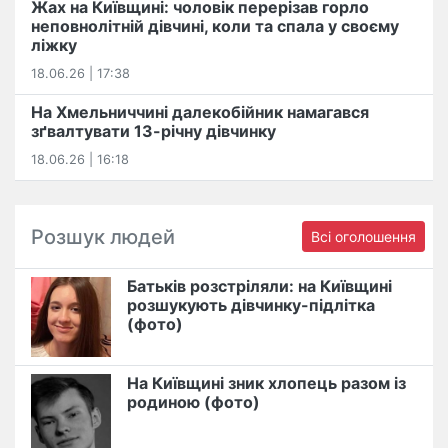
Жах на Київщині: чоловік перерізав горло
неповнолітній дівчині, коли та спала у своєму
ліжку
18.06.26 | 17:38
На Хмельниччині далекобійник намагався
зґвалтувати 13-річну дівчинку
18.06.26 | 16:18
Розшук людей
Всі оголошення
Батьків розстріляли: на Київщині
розшукують дівчинку-підлітка
(фото)
На Київщині зник хлопець разом із
родиною (фото)