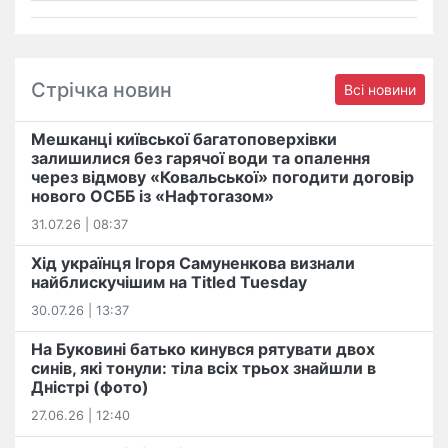
Стрічка новин
Всі новини
Мешканці київської багатоповерхівки
залишилися без гарячої води та опалення
через відмову «Ковальської» погодити договір
нового ОСББ із «Нафтогазом»
31.07.26 | 08:37
Хід українця Ігоря Самуненкова визнали
найблискучішим на Titled Tuesday
30.07.26 | 13:37
На Буковині батько кинувся рятувати двох
синів, які тонули: тіла всіх трьох знайшли в
Дністрі (фото)
27.06.26 | 12:40