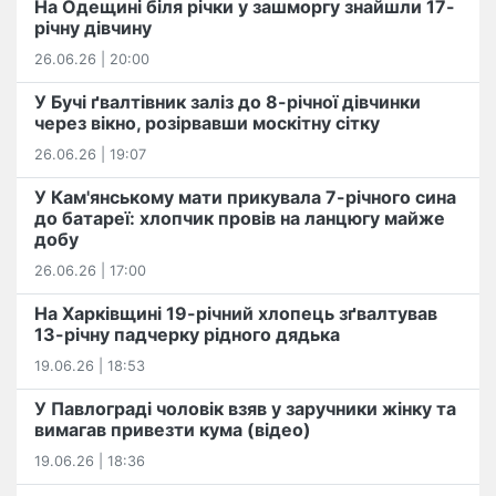
На Одещині біля річки у зашморгу знайшли 17-
річну дівчину
26.06.26 | 20:00
У Бучі ґвалтівник заліз до 8-річної дівчинки
через вікно, розірвавши москітну сітку
26.06.26 | 19:07
У Кам'янському мати прикувала 7-річного сина
до батареї: хлопчик провів на ланцюгу майже
добу
26.06.26 | 17:00
На Харківщині 19-річний хлопець​ ️зґвалтував
13-річну падчерку рідного дядька
19.06.26 | 18:53
У Павлограді чоловік взяв у заручники жінку та
вимагав привезти кума (відео)
19.06.26 | 18:36