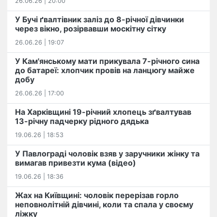
26.06.26 | 20:00
У Бучі ґвалтівник заліз до 8-річної дівчинки
через вікно, розірвавши москітну сітку
26.06.26 | 19:07
У Кам'янському мати прикувала 7-річного сина
до батареї: хлопчик провів на ланцюгу майже
добу
26.06.26 | 17:00
На Харківщині 19-річний хлопець​ ️зґвалтував
13-річну падчерку рідного дядька
19.06.26 | 18:53
У Павлограді чоловік взяв у заручники жінку та
вимагав привезти кума (відео)
19.06.26 | 18:36
Жах на Київщині: чоловік перерізав горло
неповнолітній дівчині, коли та спала у своєму
ліжку