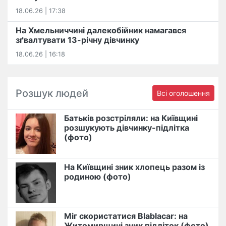
18.06.26 | 17:38
На Хмельниччині далекобійник намагався
зґвалтувати 13-річну дівчинку
18.06.26 | 16:18
Розшук людей
Всі оголошення
Батьків розстріляли: на Київщині
розшукують дівчинку-підлітка
(фото)
На Київщині зник хлопець разом із
родиною (фото)
Міг скористатися Blablacar: на
Житомирщині зник підліток (фото)