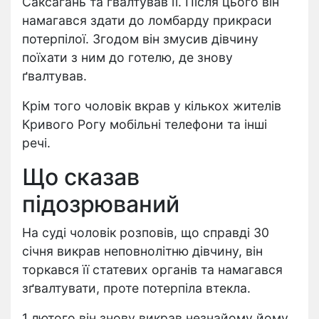
Саксагань та ґвалтував її. Після цього він
намагався здати до ломбарду прикраси
потерпілої. Згодом він змусив дівчину
поїхати з ним до готелю, де знову
ґвалтував.
Крім того чоловік вкрав у кількох жителів
Кривого Рогу мобільні телефони та інші
речі.
Що сказав
підозрюваний
На суді чоловік розповів, що справді 30
січня викрав неповнолітню дівчину, він
торкався її статевих органів та намагався
зґвалтувати, проте потерпіла втекла.
1 лютого він знову викрав незнайому йому