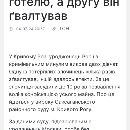
готелю, а другу він
ґвалтував
ТСН
04-07-24 20:57
У Кривому Розі уродженець Росії з
кримінальним минулим викрав двох дівчат.
Одну із потерпілих злочинець кілька разів
зґвалтував, іншій вдалось втекти. За це
злочинця засудили до 10 років позбавлення
волі з конфіскацією усього майна. Про це
йдеться у вироку Саксаганського
районного суду м. Кривого Рогу.
За даними суду, підозрюваним є
уродженець Москви, особа без