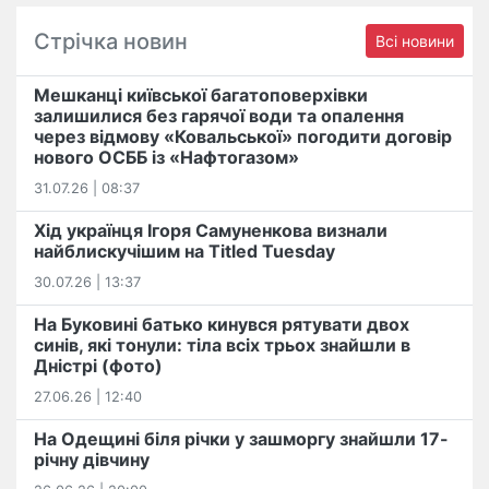
Стрічка новин
Всі новини
Мешканці київської багатоповерхівки
залишилися без гарячої води та опалення
через відмову «Ковальської» погодити договір
нового ОСББ із «Нафтогазом»
31.07.26 | 08:37
Хід українця Ігоря Самуненкова визнали
найблискучішим на Titled Tuesday
30.07.26 | 13:37
На Буковині батько кинувся рятувати двох
синів, які тонули: тіла всіх трьох знайшли в
Дністрі (фото)
27.06.26 | 12:40
На Одещині біля річки у зашморгу знайшли 17-
річну дівчину