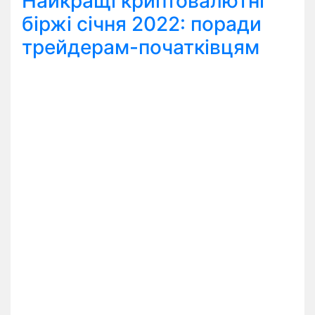
Найкращі криптовалютні
біржі січня 2022: поради
трейдерам-початківцям