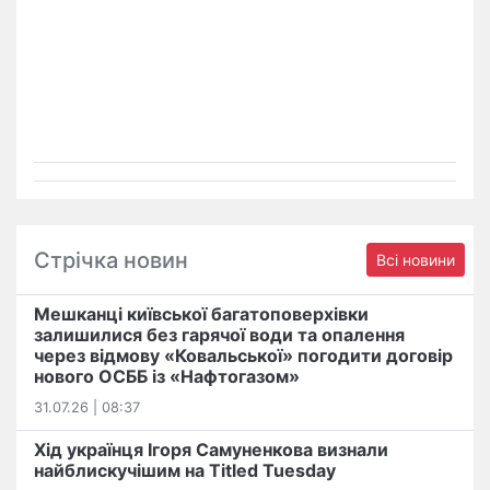
Стрічка новин
Всі новини
Мешканці київської багатоповерхівки
залишилися без гарячої води та опалення
через відмову «Ковальської» погодити договір
нового ОСББ із «Нафтогазом»
31.07.26 | 08:37
Хід українця Ігоря Самуненкова визнали
найблискучішим на Titled Tuesday