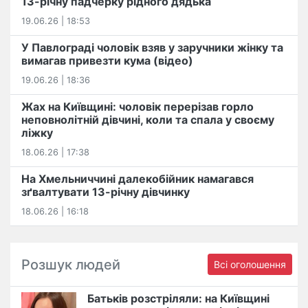
13-річну падчерку рідного дядька
19.06.26 | 18:53
У Павлограді чоловік взяв у заручники жінку та
вимагав привезти кума (відео)
19.06.26 | 18:36
Жах на Київщині: чоловік перерізав горло
неповнолітній дівчині, коли та спала у своєму
ліжку
18.06.26 | 17:38
На Хмельниччині далекобійник намагався
зґвалтувати 13-річну дівчинку
18.06.26 | 16:18
Розшук людей
Всі оголошення
Батьків розстріляли: на Київщині