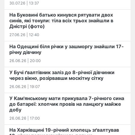
30.07.26 | 13:37
На Буковині батько кинувся рятувати двох
синів, які тонули: тіла всіх трьох знайшли в
Дністрі (фото)
27.06.26 | 12:40
На Одещині біля річки у зашморгу знайшли 17-
річну дівчину
26.06.26 | 20:00
У Бучі ґвалтівник заліз до 8-річної дівчинки
через вікно, розірвавши москітну сітку
26.06.26 | 19:07
У Кам'янському мати прикувала 7-річного сина
до батареї: хлопчик провів на ланцюгу майже
добу
26.06.26 | 17:00
На Харківщині 19-річний хлопець​ ️зґвалтував