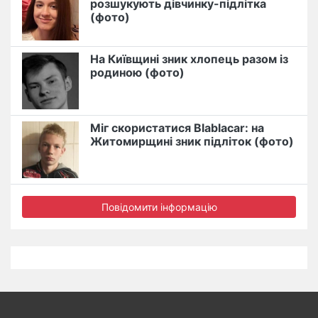
розшукують дівчинку-підлітка
(фото)
На Київщині зник хлопець разом із
родиною (фото)
Міг скористатися Blablacar: на
Житомирщині зник підліток (фото)
Повідомити інформацію