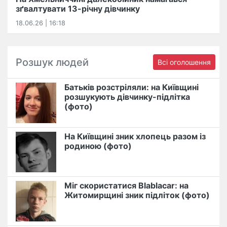
зґвалтувати 13-річну дівчинку
18.06.26 | 16:18
Розшук людей
Всі оголошення
Батьків розстріляли: на Київщині
розшукують дівчинку-підлітка
(фото)
На Київщині зник хлопець разом із
родиною (фото)
Міг скористатися Blablacar: на
Житомирщині зник підліток (фото)