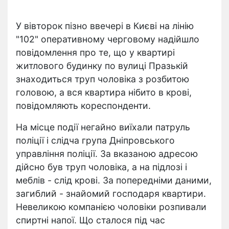
У вівторок пізно ввечері в Києві на лінію
"102" оперативному черговому надійшло
повідомлення про те, що у квартирі
житлового будинку по вулиці Празькій
знаходиться труп чоловіка з розбитою
головою, а вся квартира нібито в крові,
повідомляють кореспонденти.
На місце події негайно виїхали патруль
поліції і слідча група Дніпровського
управління поліції. За вказаною адресою
дійсно був труп чоловіка, а на підлозі і
меблів - слід крові. За попередніми даними,
загиблий - знайомий господаря квартири.
Невеликою компанією чоловіки розпивали
спиртні напої. Що сталося під час