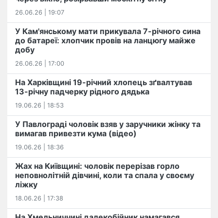
26.06.26 | 19:07
У Кам'янському мати прикувала 7-річного сина
до батареї: хлопчик провів на ланцюгу майже
добу
26.06.26 | 17:00
На Харківщині 19-річний хлопець​ ️зґвалтував
13-річну падчерку рідного дядька
19.06.26 | 18:53
У Павлограді чоловік взяв у заручники жінку та
вимагав привезти кума (відео)
19.06.26 | 18:36
Жах на Київщині: чоловік перерізав горло
неповнолітній дівчині, коли та спала у своєму
ліжку
18.06.26 | 17:38
На Хмельниччині далекобійник намагався