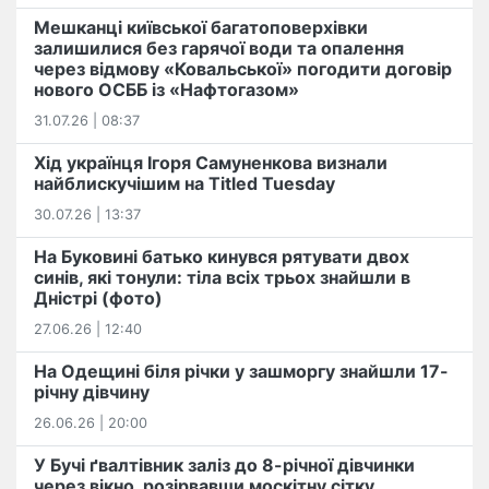
Мешканці київської багатоповерхівки
залишилися без гарячої води та опалення
через відмову «Ковальської» погодити договір
нового ОСББ із «Нафтогазом»
31.07.26 | 08:37
Хід українця Ігоря Самуненкова визнали
найблискучішим на Titled Tuesday
30.07.26 | 13:37
На Буковині батько кинувся рятувати двох
синів, які тонули: тіла всіх трьох знайшли в
Дністрі (фото)
27.06.26 | 12:40
На Одещині біля річки у зашморгу знайшли 17-
річну дівчину
26.06.26 | 20:00
У Бучі ґвалтівник заліз до 8-річної дівчинки
через вікно, розірвавши москітну сітку