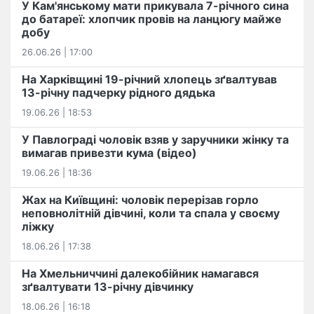
У Кам'янському мати прикувала 7-річного сина
до батареї: хлопчик провів на ланцюгу майже
добу
26.06.26 | 17:00
На Харківщині 19-річний хлопець​ ️зґвалтував
13-річну падчерку рідного дядька
19.06.26 | 18:53
У Павлограді чоловік взяв у заручники жінку та
вимагав привезти кума (відео)
19.06.26 | 18:36
Жах на Київщині: чоловік перерізав горло
неповнолітній дівчині, коли та спала у своєму
ліжку
18.06.26 | 17:38
На Хмельниччині далекобійник намагався
зґвалтувати 13-річну дівчинку
18.06.26 | 16:18