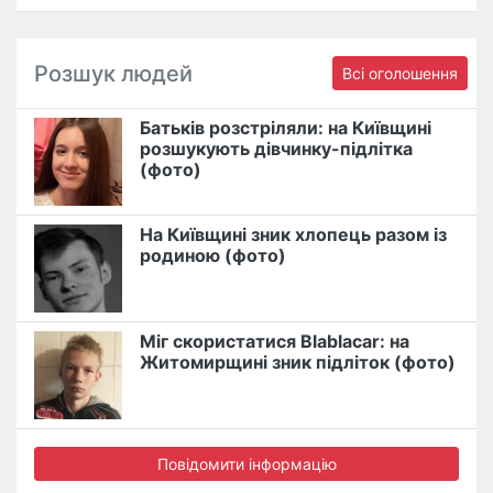
Розшук людей
Всі оголошення
Батьків розстріляли: на Київщині
розшукують дівчинку-підлітка
(фото)
На Київщині зник хлопець разом із
родиною (фото)
Міг скористатися Blablacar: на
Житомирщині зник підліток (фото)
Повідомити інформацію