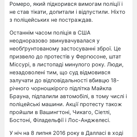
Ромеро, який підкорився вимогам поліції і
не став тікати, допитали і відпустили. Ніхто
з поліцейських не постраждав.
Останнім часом поліція в США
неодноразово звинувачувалася у
необґрунтованому застосуванні зброї. Це
призвело до протестів у Фергюсоне, штат
Міссурі, в листопаді минулого року. Люди,
незадоволені тим, що суд відмовився
залучати до відповідальності вбивцю 18-
річного чорношкірого підлітка Майкла
Брауна, підпалили автомобілі, в тому числі і
поліцейські машини. Акції протесту також
пройшли в Вашингтоні, Чикаго, Сіетлі,
Бостоні, Філадельфії і Лос-Анджелесі.
У ніч на 8 липня 2016 року в Далласі в ході