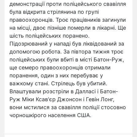
демонстрації проти поліцейського свавілля
була відкрита стрілянина по групі
правоохоронців. Троє працівників загинули
на місці, двоє пізніше померли в лікарні. Ще
шість поліцейських поранено.
Підозрюваний у нападі був ліквідований за
допомогою робота. За півтора тижня троє
поліцейських були вбиті в місті Батон-Руж,
ще семеро правоохоронців отримали
поранення, один з них перебуває у
важкому стані. Стрілець був убитий.
Влаштували розстріли в Далласі і Батон-
Руж Міки Ксав'єр Джонсон і Гевін Лонг,
вони мстилися за свавілля поліції стосовно
чорношкірого населення США.