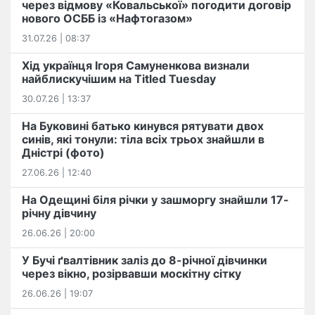
через відмову «Ковальської» погодити договір
нового ОСББ із «Нафтогазом»
31.07.26 | 08:37
Хід українця Ігоря Самуненкова визнали
найблискучішим на Titled Tuesday
30.07.26 | 13:37
На Буковині батько кинувся рятувати двох
синів, які тонули: тіла всіх трьох знайшли в
Дністрі (фото)
27.06.26 | 12:40
На Одещині біля річки у зашморгу знайшли 17-
річну дівчину
26.06.26 | 20:00
У Бучі ґвалтівник заліз до 8-річної дівчинки
через вікно, розірвавши москітну сітку
26.06.26 | 19:07