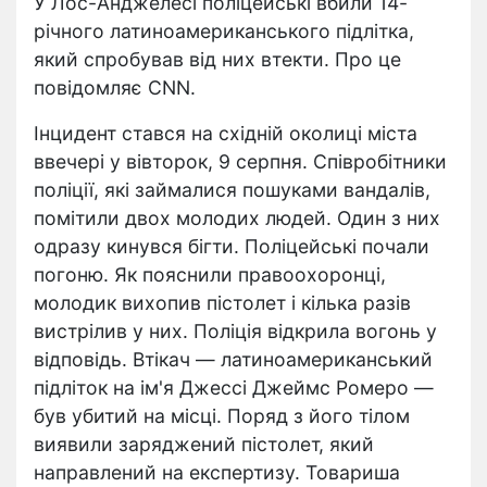
У Лос-Анджелесі поліцейські вбили 14-
річного латиноамериканського підлітка,
який спробував від них втекти. Про це
повідомляє CNN.
Інцидент стався на східній околиці міста
ввечері у вівторок, 9 серпня. Співробітники
поліції, які займалися пошуками вандалів,
помітили двох молодих людей. Один з них
одразу кинувся бігти. Поліцейські почали
погоню. Як пояснили правоохоронці,
молодик вихопив пістолет і кілька разів
вистрілив у них. Поліція відкрила вогонь у
відповідь. Втікач — латиноамериканський
підліток на ім'я Джессі Джеймс Ромеро —
був убитий на місці. Поряд з його тілом
виявили заряджений пістолет, який
направлений на експертизу. Товариша