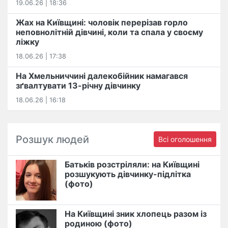
19.06.26 | 18:36
Жах на Київщині: чоловік перерізав горло
неповнолітній дівчині, коли та спала у своєму
ліжку
18.06.26 | 17:38
На Хмельниччині далекобійник намагався
зґвалтувати 13-річну дівчинку
18.06.26 | 16:18
Розшук людей
Всі оголошення
Батьків розстріляли: на Київщині
розшукують дівчинку-підлітка
(фото)
На Київщині зник хлопець разом із
родиною (фото)