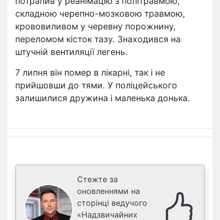
потрапив у реанімацію з політравмою,
складною черепно-мозковою травмою,
крововиливом у черевну порожнину,
переломом кісток тазу. Знаходився на
штучній вентиляції легень.
7 липня він помер в лікарні, так і не
прийшовши до тями. У поліцейського
залишилися дружина і маленька донька.
Стежте за
оновленнями на
сторінці ведучого
«Надзвичайних