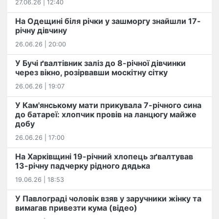
27.06.26 | 12:40
На Одещині біля річки у зашморгу знайшли 17-
річну дівчину
26.06.26 | 20:00
У Бучі ґвалтівник заліз до 8-річної дівчинки
через вікно, розірвавши москітну сітку
26.06.26 | 19:07
У Кам'янському мати прикувала 7-річного сина
до батареї: хлопчик провів на ланцюгу майже
добу
26.06.26 | 17:00
На Харківщині 19-річний хлопець​ ️зґвалтував
13-річну падчерку рідного дядька
19.06.26 | 18:53
У Павлограді чоловік взяв у заручники жінку та
вимагав привезти кума (відео)