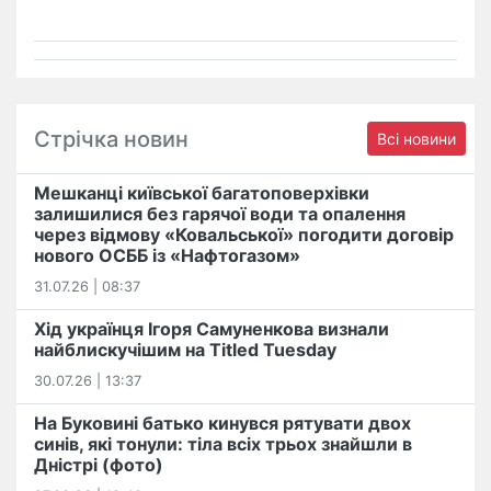
Стрічка новин
Всі новини
Мешканці київської багатоповерхівки
залишилися без гарячої води та опалення
через відмову «Ковальської» погодити договір
нового ОСББ із «Нафтогазом»
31.07.26 | 08:37
Хід українця Ігоря Самуненкова визнали
найблискучішим на Titled Tuesday
30.07.26 | 13:37
На Буковині батько кинувся рятувати двох
синів, які тонули: тіла всіх трьох знайшли в
Дністрі (фото)