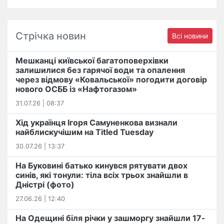
Стрічка новин
Всі новини
Мешканці київської багатоповерхівки
залишилися без гарячої води та опалення
через відмову «Ковальської» погодити договір
нового ОСББ із «Нафтогазом»
31.07.26 | 08:37
Хід українця Ігоря Самуненкова визнали
найблискучішим на Titled Tuesday
30.07.26 | 13:37
На Буковині батько кинувся рятувати двох
синів, які тонули: тіла всіх трьох знайшли в
Дністрі (фото)
27.06.26 | 12:40
На Одещині біля річки у зашморгу знайшли 17-