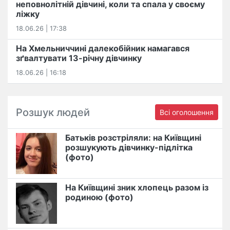
неповнолітній дівчині, коли та спала у своєму
ліжку
18.06.26 | 17:38
На Хмельниччині далекобійник намагався
зґвалтувати 13-річну дівчинку
18.06.26 | 16:18
Розшук людей
Всі оголошення
Батьків розстріляли: на Київщині
розшукують дівчинку-підлітка
(фото)
На Київщині зник хлопець разом із
родиною (фото)