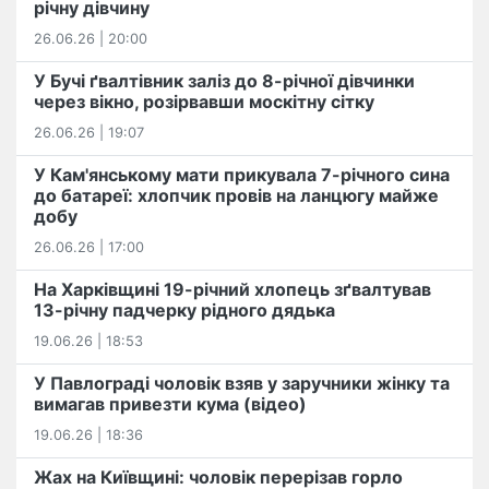
річну дівчину
26.06.26 | 20:00
У Бучі ґвалтівник заліз до 8-річної дівчинки
через вікно, розірвавши москітну сітку
26.06.26 | 19:07
У Кам'янському мати прикувала 7-річного сина
до батареї: хлопчик провів на ланцюгу майже
добу
26.06.26 | 17:00
На Харківщині 19-річний хлопець​ ️зґвалтував
13-річну падчерку рідного дядька
19.06.26 | 18:53
У Павлограді чоловік взяв у заручники жінку та
вимагав привезти кума (відео)
19.06.26 | 18:36
Жах на Київщині: чоловік перерізав горло