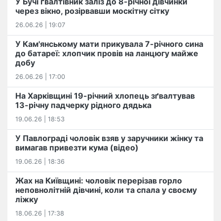
У Бучі ґвалтівник заліз до 8-річної дівчинки
через вікно, розірвавши москітну сітку
26.06.26 | 19:07
У Кам'янському мати прикувала 7-річного сина
до батареї: хлопчик провів на ланцюгу майже
добу
26.06.26 | 17:00
На Харківщині 19-річний хлопець​ ️зґвалтував
13-річну падчерку рідного дядька
19.06.26 | 18:53
У Павлограді чоловік взяв у заручники жінку та
вимагав привезти кума (відео)
19.06.26 | 18:36
Жах на Київщині: чоловік перерізав горло
неповнолітній дівчині, коли та спала у своєму
ліжку
18.06.26 | 17:38