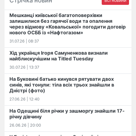
Стрічка новин
Всі новини
Мешканці київської багатоповерхівки
залишилися без гарячої води та опалення
через відмову «Ковальської» погодити договір
нового ОСББ із «Нафтогазом»
31.07.26 | 08:37
Хід українця Ігоря Самуненкова визнали
найблискучішим на Titled Tuesday
30.07.26 | 13:37
На Буковині батько кинувся рятувати двох
синів, які тонули: тіла всіх трьох знайшли в
Дністрі (фото)
27.06.26 | 12:40
На Одещині біля річки у зашморгу знайшли 17-
річну дівчину
26.06.26 | 20:00