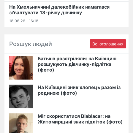
На Хмельниччині далекобійник намагався
зґвалтувати 13-річну дівчинку
18.06.26 | 16:18
Розшук людей
Всі оголошення
Батьків розстріляли: на Київщині
розшукують дівчинку-підлітка
(фото)
На Київщині зник хлопець разом із
родиною (фото)
Міг скористатися Blablacar: на
Житомирщині зник підліток (фото)