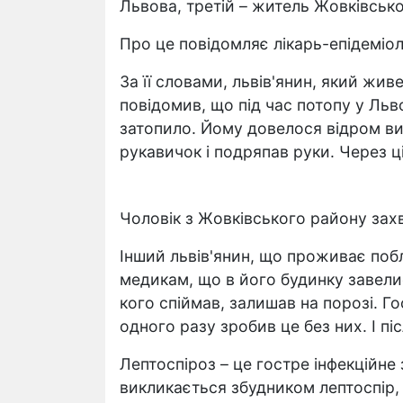
Львова, третій – житель Жовківськ
Про це повідомляє лікарь-епідеміоло
За її словами, львів'янин, який жив
повідомив, що під час потопу у Льво
затопило. Йому довелося відром в
рукавичок і подряпав руки. Через ц
Чоловік з Жовківського району захв
Інший львів'янин, що проживає поб
медикам, що в його будинку завелис
кого спіймав, залишав на порозі. Г
одного разу зробив це без них. І пі
Лептоспіроз – це гостре інфекційне
викликається збудником лептоспір,