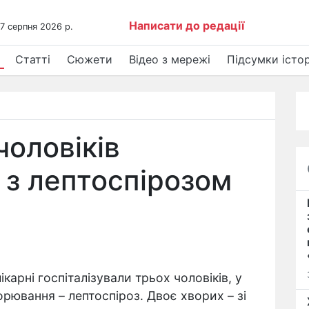
Написати до редації
 7 серпня 2026 р.
Статті
Сюжети
Відео з мережі
Підсумки істор
чоловіків
 з лептоспірозом
ікарні госпіталізували трьох чоловіків, у
орювання – лептоспіроз. Двоє хворих – зі