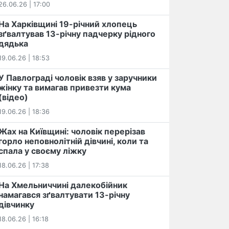
26.06.26 | 17:00
На Харківщині 19-річний хлопець​
️зґвалтував 13-річну падчерку рідного
дядька
19.06.26 | 18:53
У Павлограді чоловік взяв у заручники
жінку та вимагав привезти кума
(відео)
19.06.26 | 18:36
Жах на Київщині: чоловік перерізав
горло неповнолітній дівчині, коли та
спала у своєму ліжку
18.06.26 | 17:38
На Хмельниччині далекобійник
намагався зґвалтувати 13-річну
дівчинку
18.06.26 | 16:18