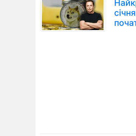
Найк
січн
поча