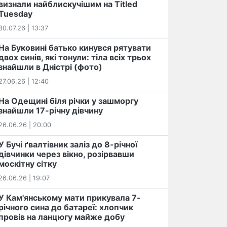
визнали найблискучішим на Titled
Tuesday
30.07.26 | 13:37
На Буковині батько кинувся рятувати
двох синів, які тонули: тіла всіх трьох
знайшли в Дністрі (фото)
27.06.26 | 12:40
На Одещині біля річки у зашморгу
знайшли 17-річну дівчину
26.06.26 | 20:00
У Бучі ґвалтівник заліз до 8-річної
дівчинки через вікно, розірвавши
москітну сітку
26.06.26 | 19:07
У Кам'янському мати прикувала 7-
річного сина до батареї: хлопчик
провів на ланцюгу майже добу