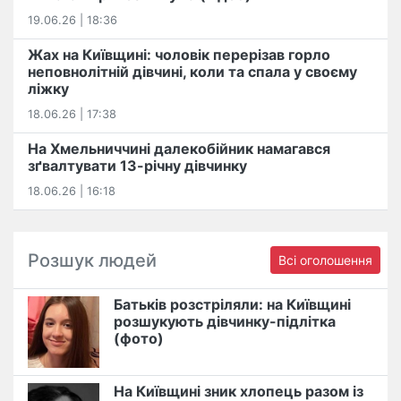
19.06.26 | 18:36
Жах на Київщині: чоловік перерізав горло
неповнолітній дівчині, коли та спала у своєму
ліжку
18.06.26 | 17:38
На Хмельниччині далекобійник намагався
зґвалтувати 13-річну дівчинку
18.06.26 | 16:18
Розшук людей
Всі оголошення
Батьків розстріляли: на Київщині
розшукують дівчинку-підлітка
(фото)
На Київщині зник хлопець разом із