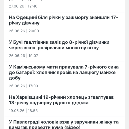
27.06.26 | 12:40
На Одещині біля річки у зашморгу знайшли 17-
річну дівчину
26.06.26 | 20:00
У Бучі ґвалтівник заліз до 8-річної дівчинки
через вікно, розірвавши москітну сітку
26.06.26 | 19:07
У Кам'янському мати прикувала 7-річного сина
до батареї: хлопчик провів на ланцюгу майже
добу
26.06.26 | 17:00
На Харківщині 19-річний хлопець​ ️зґвалтував
13-річну падчерку рідного дядька
19.06.26 | 18:53
У Павлограді чоловік взяв у заручники жінку та
вимагав привезти кума (відео)