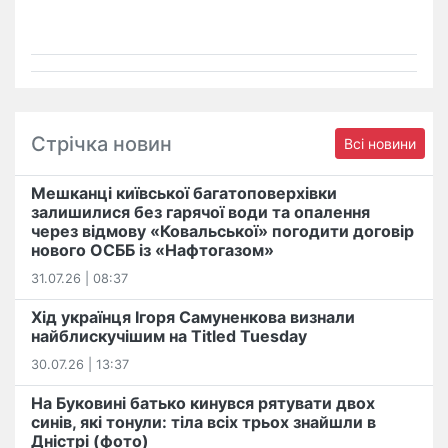
Стрічка новин
Всі новини
Мешканці київської багатоповерхівки
залишилися без гарячої води та опалення
через відмову «Ковальської» погодити договір
нового ОСББ із «Нафтогазом»
31.07.26 | 08:37
Хід українця Ігоря Самуненкова визнали
найблискучішим на Titled Tuesday
30.07.26 | 13:37
На Буковині батько кинувся рятувати двох
синів, які тонули: тіла всіх трьох знайшли в
Дністрі (фото)