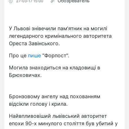
Обозреватель
27-03-17 15:00
У Львові знівечили пам'ятник на могилі
легендарного кримінального авторитета
Ореста Завінського.
Про це
пише
"Форпост".
Могила знаходиться на кладовищі в
Брюховичах.
Бронзовому ангелу над похованням
відсікли голову і крила.
Найвпливовіший львівський авторитет
епохи 90-х минулого століття був убитий у