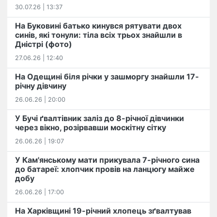
30.07.26 | 13:37
На Буковині батько кинувся рятувати двох
синів, які тонули: тіла всіх трьох знайшли в
Дністрі (фото)
27.06.26 | 12:40
На Одещині біля річки у зашморгу знайшли 17-
річну дівчину
26.06.26 | 20:00
У Бучі ґвалтівник заліз до 8-річної дівчинки
через вікно, розірвавши москітну сітку
26.06.26 | 19:07
У Кам'янському мати прикувала 7-річного сина
до батареї: хлопчик провів на ланцюгу майже
добу
26.06.26 | 17:00
На Харківщині 19-річний хлопець​ ️зґвалтував