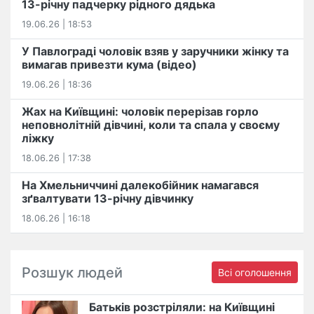
13-річну падчерку рідного дядька
19.06.26 | 18:53
У Павлограді чоловік взяв у заручники жінку та
вимагав привезти кума (відео)
19.06.26 | 18:36
Жах на Київщині: чоловік перерізав горло
неповнолітній дівчині, коли та спала у своєму
ліжку
18.06.26 | 17:38
На Хмельниччині далекобійник намагався
зґвалтувати 13-річну дівчинку
18.06.26 | 16:18
Розшук людей
Всі оголошення
Батьків розстріляли: на Київщині