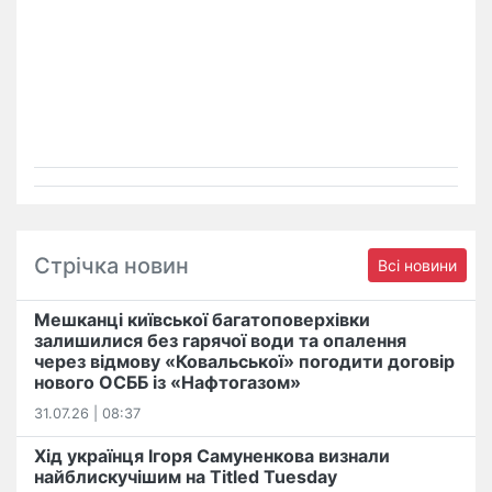
Стрічка новин
Всі новини
Мешканці київської багатоповерхівки
залишилися без гарячої води та опалення
через відмову «Ковальської» погодити договір
нового ОСББ із «Нафтогазом»
31.07.26 | 08:37
Хід українця Ігоря Самуненкова визнали
найблискучішим на Titled Tuesday