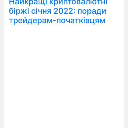
Найкращі криптовалютні
біржі січня 2022: поради
трейдерам-початківцям