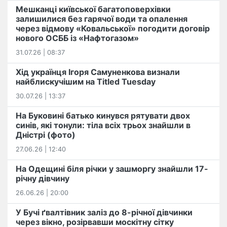
Мешканці київської багатоповерхівки
залишилися без гарячої води та опалення
через відмову «Ковальської» погодити договір
нового ОСББ із «Нафтогазом»
31.07.26 | 08:37
Хід українця Ігоря Самуненкова визнали
найблискучішим на Titled Tuesday
30.07.26 | 13:37
На Буковині батько кинувся рятувати двох
синів, які тонули: тіла всіх трьох знайшли в
Дністрі (фото)
27.06.26 | 12:40
На Одещині біля річки у зашморгу знайшли 17-
річну дівчину
26.06.26 | 20:00
У Бучі ґвалтівник заліз до 8-річної дівчинки
через вікно, розірвавши москітну сітку