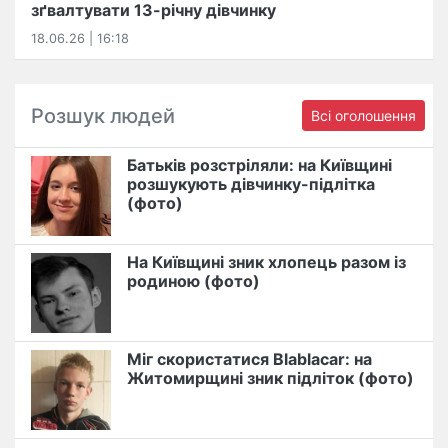
зґвалтувати 13-річну дівчинку
18.06.26 | 16:18
Розшук людей
Всі оголошення
Батьків розстріляли: на Київщині
розшукують дівчинку-підлітка
(фото)
На Київщині зник хлопець разом із
родиною (фото)
Міг скористатися Blablacar: на
Житомирщині зник підліток (фото)