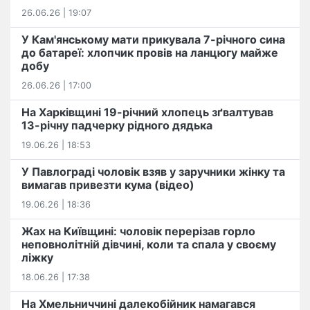
26.06.26 | 19:07
У Кам'янському мати прикувала 7-річного сина
до батареї: хлопчик провів на ланцюгу майже
добу
26.06.26 | 17:00
На Харківщині 19-річний хлопець​ ️зґвалтував
13-річну падчерку рідного дядька
19.06.26 | 18:53
У Павлограді чоловік взяв у заручники жінку та
вимагав привезти кума (відео)
19.06.26 | 18:36
Жах на Київщині: чоловік перерізав горло
неповнолітній дівчині, коли та спала у своєму
ліжку
18.06.26 | 17:38
На Хмельниччині далекобійник намагався