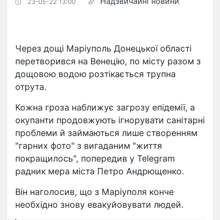
Надзвичайні новини
23-05-22 13:00
Через дощі Маріуполь Донецької області
перетворився на Венецію, по місту разом з
дощовою водою розтікається трупна
отрута.
Кожна гроза наближує загрозу епідемії, а
окупанти продовжують ігнорувати санітарні
проблеми й займаються лише створенням
"гарних фото" з вигаданим "життя
покращилось", попередив у Telegram
радник мера міста Петро Андрющенко.
Він наголосив, що з Маріуполя конче
необхідно знову евакуйовувати людей.