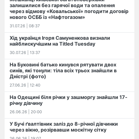
залишилися без гарячої води та опалення
через відмову «Ковальської» погодити договір
нового ОСББ із «Нафтогазом»
31.07.26 | 08:37
Хід українця Ігоря Самуненкова визнали
найблискучішим на Titled Tuesday
30.07.26 | 13:37
На Буковині батько кинувся рятувати двох
синів, які тонули: тіла всіх трьох знайшли в
Дністрі (фото)
27.06.26 | 12:40
На Одещині біля річки у зашморгу знайшли 17-
річну дівчину
26.06.26 | 20:00
У Бучі ґвалтівник заліз до 8-річної дівчинки
через вікно, розірвавши москітну сітку
26.06.26 | 19:07