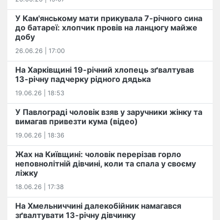
У Кам'янському мати прикувала 7-річного сина
до батареї: хлопчик провів на ланцюгу майже
добу
26.06.26 | 17:00
На Харківщині 19-річний хлопець​ ️зґвалтував
13-річну падчерку рідного дядька
19.06.26 | 18:53
У Павлограді чоловік взяв у заручники жінку та
вимагав привезти кума (відео)
19.06.26 | 18:36
Жах на Київщині: чоловік перерізав горло
неповнолітній дівчині, коли та спала у своєму
ліжку
18.06.26 | 17:38
На Хмельниччині далекобійник намагався
зґвалтувати 13-річну дівчинку