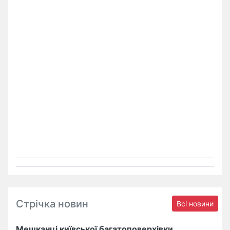
Стрічка новин
Всі новини
Мешканці київської багатоповерхівки