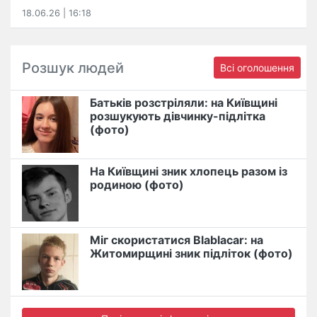
18.06.26 | 16:18
Розшук людей
Всі оголошення
Батьків розстріляли: на Київщині
розшукують дівчинку-підлітка
(фото)
На Київщині зник хлопець разом із
родиною (фото)
Міг скористатися Blablacar: на
Житомирщині зник підліток (фото)