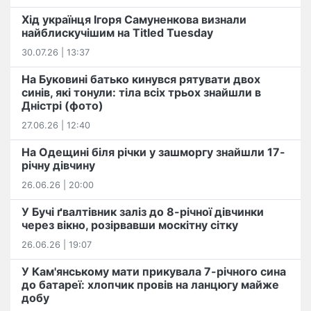
Хід українця Ігоря Самуненкова визнали
найблискучішим на Titled Tuesday
30.07.26 | 13:37
На Буковині батько кинувся рятувати двох
синів, які тонули: тіла всіх трьох знайшли в
Дністрі (фото)
27.06.26 | 12:40
На Одещині біля річки у зашморгу знайшли 17-
річну дівчину
26.06.26 | 20:00
У Бучі ґвалтівник заліз до 8-річної дівчинки
через вікно, розірвавши москітну сітку
26.06.26 | 19:07
У Кам'янському мати прикувала 7-річного сина
до батареї: хлопчик провів на ланцюгу майже
добу