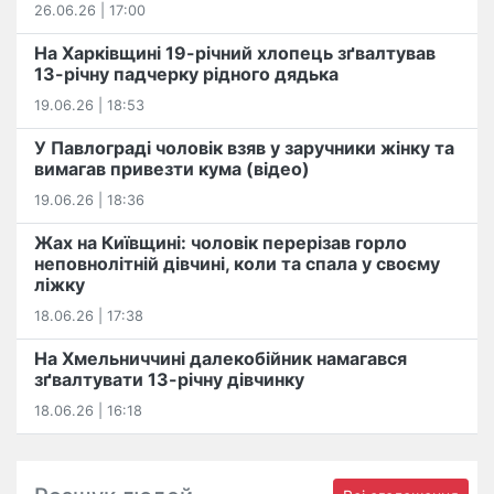
26.06.26 | 17:00
На Харківщині 19-річний хлопець​ ️зґвалтував
13-річну падчерку рідного дядька
19.06.26 | 18:53
У Павлограді чоловік взяв у заручники жінку та
вимагав привезти кума (відео)
19.06.26 | 18:36
Жах на Київщині: чоловік перерізав горло
неповнолітній дівчині, коли та спала у своєму
ліжку
18.06.26 | 17:38
На Хмельниччині далекобійник намагався
зґвалтувати 13-річну дівчинку
18.06.26 | 16:18