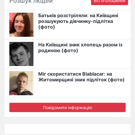
Розшук людей
Всі оголошення
Батьків розстріляли: на Київщині
розшукують дівчинку-підлітка
(фото)
На Київщині зник хлопець разом із
родиною (фото)
Міг скористатися Blablacar: на
Житомирщині зник підліток (фото)
Повідомити інформацію