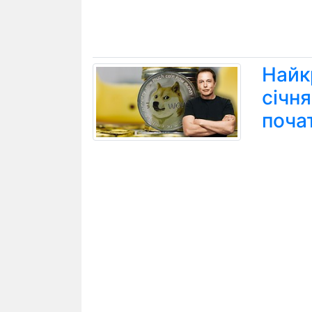
Найк
січн
поча