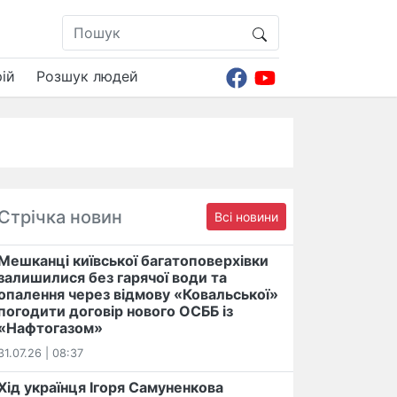
ій
Розшук людей
Стрічка новин
Всі новини
Мешканці київської багатоповерхівки
залишилися без гарячої води та
опалення через відмову «Ковальської»
погодити договір нового ОСББ із
«Нафтогазом»
31.07.26 | 08:37
Хід українця Ігоря Самуненкова