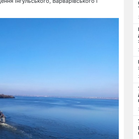
ння Інгульського, Варварівського і