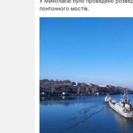
У Миколаєві було проведено розведе
понтонного мостів.