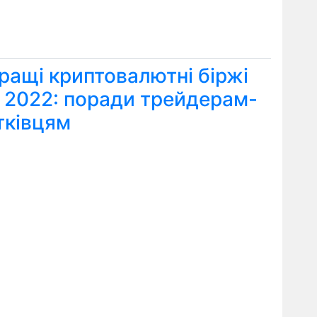
ращі криптовалютні біржі
я 2022: поради трейдерам-
тківцям