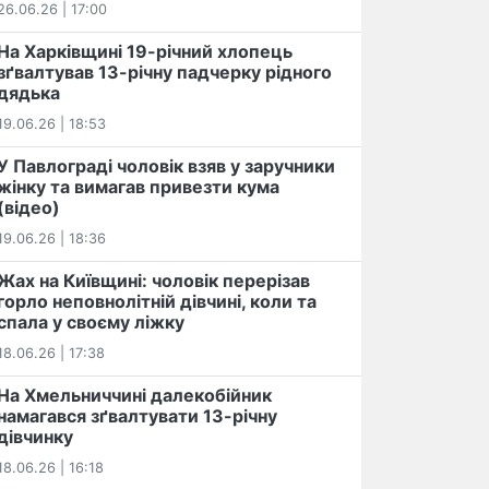
26.06.26 | 17:00
На Харківщині 19-річний хлопець​
️зґвалтував 13-річну падчерку рідного
дядька
19.06.26 | 18:53
У Павлограді чоловік взяв у заручники
жінку та вимагав привезти кума
(відео)
19.06.26 | 18:36
Жах на Київщині: чоловік перерізав
горло неповнолітній дівчині, коли та
спала у своєму ліжку
18.06.26 | 17:38
На Хмельниччині далекобійник
намагався зґвалтувати 13-річну
дівчинку
18.06.26 | 16:18