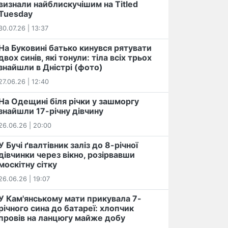
визнали найблискучішим на Titled
Tuesday
30.07.26 | 13:37
На Буковині батько кинувся рятувати
двох синів, які тонули: тіла всіх трьох
знайшли в Дністрі (фото)
27.06.26 | 12:40
На Одещині біля річки у зашморгу
знайшли 17-річну дівчину
26.06.26 | 20:00
У Бучі ґвалтівник заліз до 8-річної
дівчинки через вікно, розірвавши
москітну сітку
26.06.26 | 19:07
У Кам'янському мати прикувала 7-
річного сина до батареї: хлопчик
провів на ланцюгу майже добу