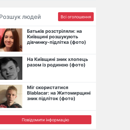
Розшук людей
Всі оголошення
Батьків розстріляли: на
Київщині розшукують
дівчинку-підлітка (фото)
На Київщині зник хлопець
разом із родиною (фото)
Міг скористатися
Blablacar: на Житомирщині
зник підліток (фото)
Повідомити інформацію