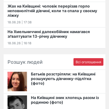
Жах на Київщині: чоловік перерізав горло
неповнолітній дівчині, коли та спала у своєму
ліжку
18.06.26 | 17:38
На Хмельниччині далекобійник намагався
зґвалтувати 13-річну дівчинку
18.06.26 | 16:18
Розшук людей
Всі оголошення
Батьків розстріляли: на Київщині
розшукують дівчинку-підлітка
(фото)
На Київщині зник хлопець разом із
родиною (фото)