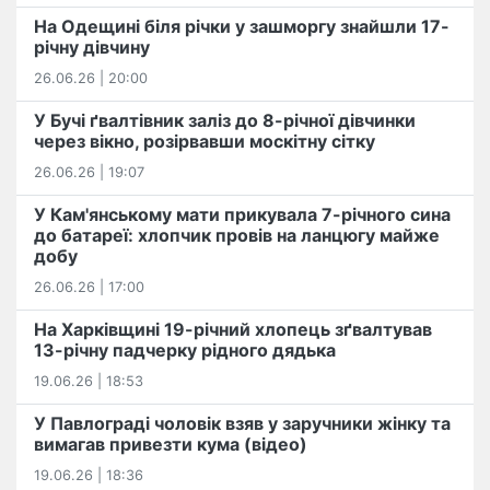
На Одещині біля річки у зашморгу знайшли 17-
річну дівчину
26.06.26 | 20:00
У Бучі ґвалтівник заліз до 8-річної дівчинки
через вікно, розірвавши москітну сітку
26.06.26 | 19:07
У Кам'янському мати прикувала 7-річного сина
до батареї: хлопчик провів на ланцюгу майже
добу
26.06.26 | 17:00
На Харківщині 19-річний хлопець​ ️зґвалтував
13-річну падчерку рідного дядька
19.06.26 | 18:53
У Павлограді чоловік взяв у заручники жінку та
вимагав привезти кума (відео)
19.06.26 | 18:36