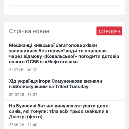
Стрічка новин
Всі новини
Мешканці київської багатоповерхівки
залишилися без гарячої води та опалення
через відмову «Ковальської» погодити договір
нового ОСББ із «Нафтогазом»
31.07.26 | 08:37
Хід українця Ігоря Самуненкова визнали
найблискучішим на Titled Tuesday
30.07.26 | 13:37
На Буковині батько кинувся рятувати двох
синів, які тонули: тіла всіх трьох знайшли в
Дністрі (фото)
27.06.26 | 12:40