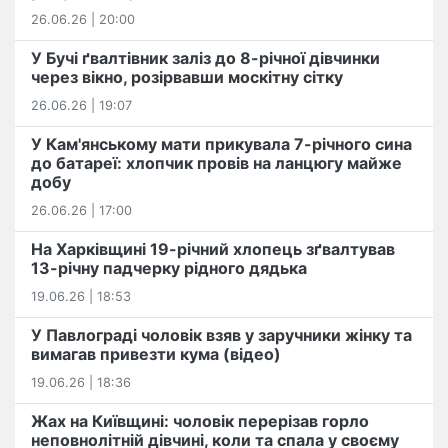
26.06.26 | 20:00
У Бучі ґвалтівник заліз до 8-річної дівчинки
через вікно, розірвавши москітну сітку
26.06.26 | 19:07
У Кам'янському мати прикувала 7-річного сина
до батареї: хлопчик провів на ланцюгу майже
добу
26.06.26 | 17:00
На Харківщині 19-річний хлопець​ ️зґвалтував
13-річну падчерку рідного дядька
19.06.26 | 18:53
У Павлограді чоловік взяв у заручники жінку та
вимагав привезти кума (відео)
19.06.26 | 18:36
Жах на Київщині: чоловік перерізав горло
неповнолітній дівчині, коли та спала у своєму