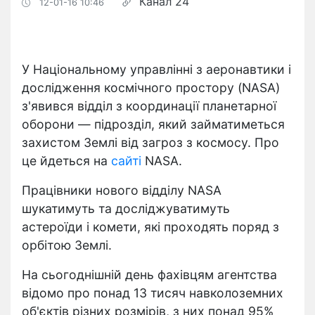
Канал 24
12-01-16 10:46
У Національному управлінні з аеронавтики і
дослідження космічного простору (NASA)
з'явився відділ з координації планетарної
оборони — підрозділ, який займатиметься
захистом Землі від загроз з космосу. Про
це йдеться на
сайті
NASA.
Працівники нового відділу NASA
шукатимуть та досліджуватимуть
астероїди і комети, які проходять поряд з
орбітою Землі.
На сьогоднішній день фахівцям агентства
відомо про понад 13 тисяч навколоземних
об'єктів різних розмірів, з них понад 95%