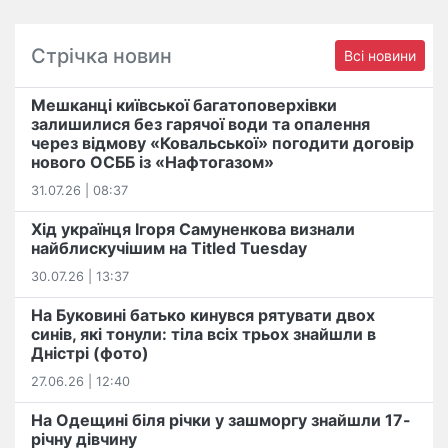
Стрічка новин
Всі новини
Мешканці київської багатоповерхівки
залишилися без гарячої води та опалення
через відмову «Ковальської» погодити договір
нового ОСББ із «Нафтогазом»
31.07.26 | 08:37
Хід українця Ігоря Самуненкова визнали
найблискучішим на Titled Tuesday
30.07.26 | 13:37
На Буковині батько кинувся рятувати двох
синів, які тонули: тіла всіх трьох знайшли в
Дністрі (фото)
27.06.26 | 12:40
На Одещині біля річки у зашморгу знайшли 17-
річну дівчину