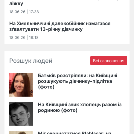
ліжку
18.06.26 | 17:38
На Хмельниччині далекобійник намагався
зґвалтувати 13-річну дівчинку
18.06.26 | 16:18
Розшук людей
Всі оголошення
Батьків розстріляли: на Київщині
розшукують дівчинку-підлітка
(фото)
На Київщині зник хлопець разом із
родиною (фото)
Міг скористатися Blablacar: на