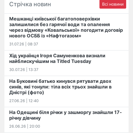
Стрічка новин
Всі новини
Мешканці київської багатоповерхівки
залишилися без гарячої води та опалення
через відмову «Ковальської» погодити договір
нового ОСББ із «Нафтогазом»
31.07.26 | 08:37
Хід українця Ігоря Самуненкова визнали
найблискучішим на Titled Tuesday
30.07.26 | 13:37
На Буковині батько кинувся рятувати двох
синів, які тонули: тіла всіх трьох знайшли в
Дністрі (фото)
27.06.26 | 12:40
На Одещині біля річки у зашморгу знайшли 17-
річну дівчину
26.06.26 | 20:00