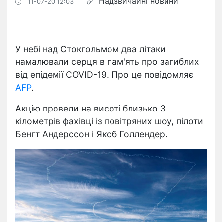
Надзвичайні новини
11-07-20 12:03
У небі над Стокгольмом два літаки
намалювали серця в пам'ять про загиблих
від епідемії COVID-19. Про це повідомляє
AFP
.
Акцію провели на висоті близько 3
кілометрів фахівці із повітряних шоу, пілоти
Бенгт Андерссон і Якоб Голлендер.