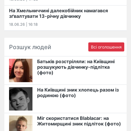
На Хмельниччині далекобійник намагався
зґвалтувати 13-річну дівчинку
18.06.26 | 16:18
Розшук людей
Всі оголошення
Батьків розстріляли: на Київщині
розшукують дівчинку-підлітка
(фото)
На Київщині зник хлопець разом із
родиною (фото)
Міг скористатися Blablacar: на
Житомирщині зник підліток (фото)