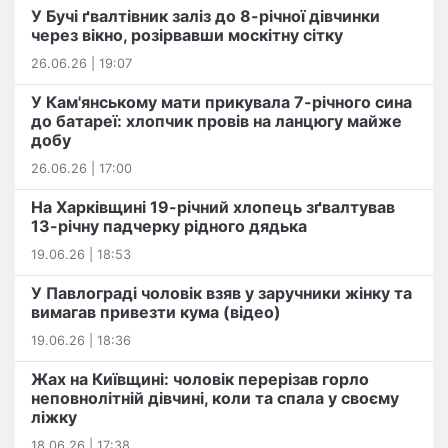
У Бучі ґвалтівник заліз до 8-річної дівчинки
через вікно, розірвавши москітну сітку
26.06.26 | 19:07
У Кам'янському мати прикувала 7-річного сина
до батареї: хлопчик провів на ланцюгу майже
добу
26.06.26 | 17:00
На Харківщині 19-річний хлопець​ ️зґвалтував
13-річну падчерку рідного дядька
19.06.26 | 18:53
У Павлограді чоловік взяв у заручники жінку та
вимагав привезти кума (відео)
19.06.26 | 18:36
Жах на Київщині: чоловік перерізав горло
неповнолітній дівчині, коли та спала у своєму
ліжку
18.06.26 | 17:38